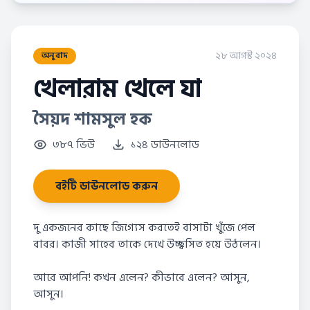
২৮ আগস্ট ২০২৪
অনুবাদ
খেলারাম খেলে যা
সৈয়দ শামসুল হক
৩৮৭ ভিউ
১২৪ ডাউনলোড
বইটি ডাউনলোড করুন
দু একজনের কাছে জিগ্যেস করতেই বাসাটা খুঁজে পেল
বাবর। কাজী সাহেব তাকে দেখে উচ্ছ্বসিত হয়ে উঠলেন।
আরে আপনি! কখন এলেন? কীভাবে এলেন? আসুন,
আসুন।