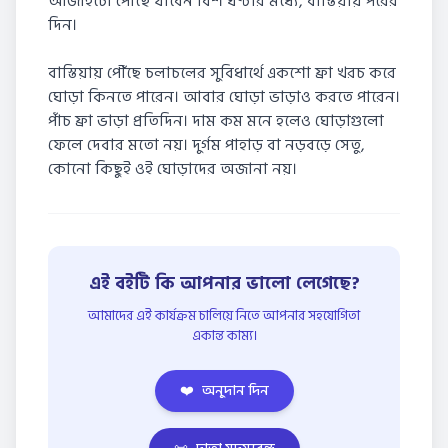
আজাইচো পৌঁছে যাবেন বিশ ঘণ্টার মধ্যে, বাস্তিয়ায় পরের
দিন।
বাস্তিয়ায় পৌঁছে চলাচলের সুবিধার্থে একশো ফ্রা খরচ করে
ঘোড়া কিনতে পারেন। আবার ঘোড়া ভাড়াও করতে পারেন।
পাঁচ ফ্রা ভাড়া প্রতিদিন। দাম কম মনে হলেও ঘোড়াগুলো
ফেলে দেবার মতো নয়। দুর্গম পাহাড় বা নড়বড়ে সেতু,
কোনো কিছুই ওই ঘোড়াদের অজানা নয়।
এই বইটি কি আপনার ভালো লেগেছে?
আমাদের এই কার্যক্রম চালিয়ে নিতে আপনার সহযোগিতা
একান্ত কাম্য।
❤️
অনুদান দিন