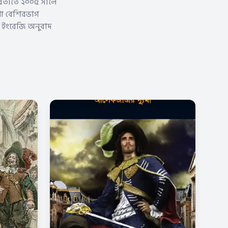
রবর্তীতে ২০০৫ সালে
েখা বেশিরভাগ
এর ইংরেজি অনুবাদ