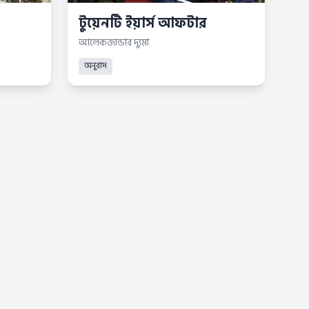
টুয়েনটি ইয়ার্স আফটার
আলেকজান্ডার দ্যুমা
অনুবাদ