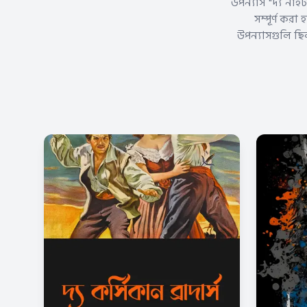
উপন্যাস "দ্য নাইট
সম্পূর্ণ কর
উপন্যাসগুলি ছিল