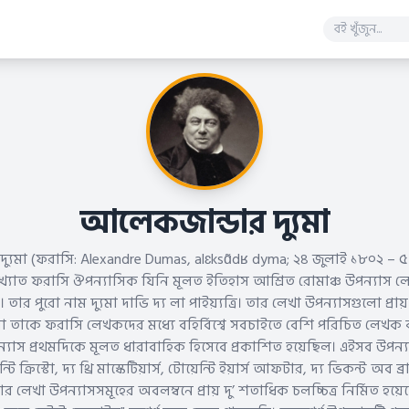
আলেকজান্ডার দ্যুমা
্যুমা (ফরাসি: Alexandre Dumas, alɛksɑ̃dʁ dyma; ২৪ জুলাই ১৮০২ – ৫ 
যাত ফরাসি ঔপন্যাসিক যিনি মূলত ইতিহাস আশ্রিত রোমাঞ্চ উপন্যাস লে
। তার পুরো নাম দ্যুমা দাভি দ্য লা পাইয়্যত্রি। তার লেখা উপন্যাসগুলো প্রায
যা তাকে ফরাসি লেখকদের মধ্যে বহির্বিশ্বে সবচাইতে বেশি পরিচিত লেখক 
াস প্রথমদিকে মূলত ধারাবাহিক হিসেবে প্রকাশিত হয়েছিল। এইসব উপন্যা
ি ক্রিস্টো, দ্য থ্রি মাস্কেটিয়ার্স, টোয়েন্টি ইয়ার্স আফটার, দ্য ভিকন্ট অব ব্
র লেখা উপন্যাসসমূহের অবলম্বনে প্রায় দু’ শতাধিক চলচ্চিত্র নির্মিত হয়ে