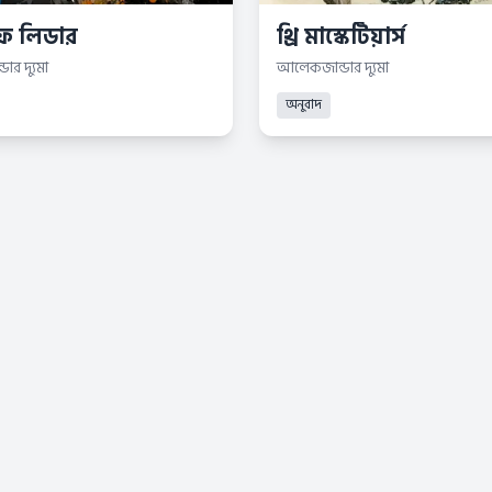
লফ লিডার
থ্রি মাস্কেটিয়ার্স
র দ্যুমা
আলেকজান্ডার দ্যুমা
অনুবাদ