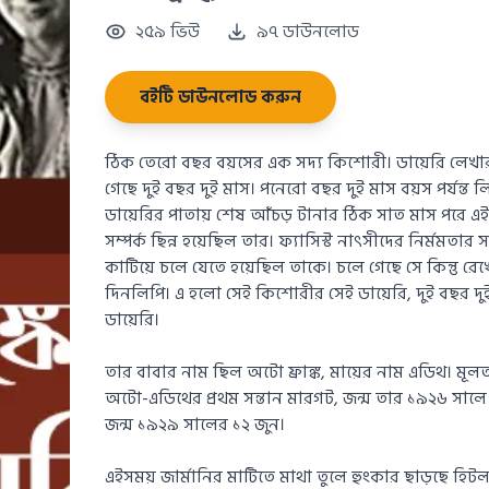
২৫৯ ভিউ
৯৭ ডাউনলোড
বইটি ডাউনলোড করুন
ঠিক তেরো বছর বয়সের এক সদ্য কিশোরী। ডায়েরি লেখার 
গেছে দুই বছর দুই মাস। পনেরো বছর দুই মাস বয়স পর্যন্
ডায়েরির পাতায় শেষ আঁচড় টানার ঠিক সাত মাস পরে এই 
সম্পর্ক ছিন্ন হয়েছিল তার। ফ্যাসিস্ট নাৎসীদের নির্মমতার 
কাটিয়ে চলে যেতে হয়েছিল তাকে। চলে গেছে সে কিন্তু 
দিনলিপি। এ হলো সেই কিশোরীর সেই ডায়েরি, দুই বছর দু
ডায়েরি।
তার বাবার নাম ছিল অটো ফ্রাঙ্ক, মায়ের নাম এডিথ। মূলত জা
অটো-এডিথের প্রথম সন্তান মারগট, জন্ম তার ১৯২৬ সালে। দ
জন্ম ১৯২৯ সালের ১২ জুন।
এইসময় জার্মানির মাটিতে মাথা তুলে হুংকার ছাড়ছে হি