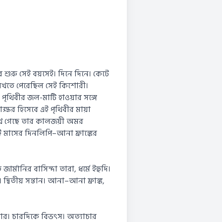
শুরু সেই বয়সেই। দিনে দিনে। কেটে
ত লিখতে পেরেছিল সেই কিশোরী।
পৃথিবীর জল-মাটি হাওয়ার সঙ্গে
সাক্ষর হিসেবে এই পৃথিবীর মায়া
রেখে গেছে তার কালজয়ী অমর
ই মাসের দিনলিপি–আনা ফ্রাঙ্কের
র্মানির বাসিন্দা তারা, ধর্মে ইহুদি।
্বিতীয় সন্তান। আনা–আনা ফ্রাঙ্ক,
টলার। চারদিকে বিভৎস। অত্যাচার