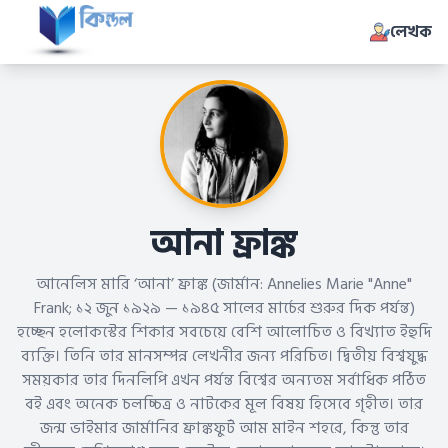
লেখক
আনা ফ্রাঙ্ক
আনেলিস মারি ‘আনা’ ফ্রাঙ্ক (জার্মান: Annelies Marie "Anne"
Frank; ১২ জুন ১৯২৯ — ১৯৪৫ সালের মার্চের শুরুর দিক পর্যন্ত)
হচ্ছেন হলোকস্টের শিকার সবচেয়ে বেশি আলোচিত ও বিখ্যাত ইহুদি
ব্যক্তি। তিনি তার মানসম্পন্ন লেখনীর জন্য পরিচিত। দ্বিতীয় বিশ্বযুদ্ধ
সময়কার তার দিনলিপি এখন পর্যন্ত বিশ্বের অন্যতম সর্বাধিক পঠিত
বই এবং অনেক চলচ্চিত্র ও নাটকের মূল বিষয় হিসেবে গৃহীত। তার
জন্ম ভাইমার জার্মানির ফ্রাঙ্কফুর্ট আম মাইন শহরে, কিন্তু তার