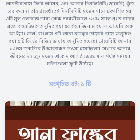
আমস্টারডামে ফিরে আসেন, এবং আনার দিনলিপিটি (ডায়েরি) খুঁজে
বের করেন। তার প্রচেষ্টাতেই দিনলিপিটি ১৯৪৭ সালে প্রকাশিত হয়।
এটি মূল ওলন্দাজ ভাষা থেকে পরবর্তীকালে ১৯৫২ সালে প্রথম বারের
মতো ইংরেজিতে অনূদিত হয়। এর ইংরেজি নাম হয় দ্য ডায়েরি অফ
আ ইয়াং গার্ল। বাংলায় এটি আনা ফ্রাঙ্কের ডায়েরি নামে অনূদিত
হয়। এটি বিশ্বের বিভিন্ন ভাষায় অনূদিত হয়েছে। ডায়েরিটি আনার
১৩তম জন্মদিনে উপহারস্বরূপ দেওয়া হয়েছিলো। যেখানে আনার
জীবনের ১২ জুন ১৯৪২ থেকে ১ আগস্ট ১৯৪৪ সাল পর্যন্ত সময়ের
ঘটনাগুলো ফুটে উঠেছে।
সংগৃহিত বই: ১ টি