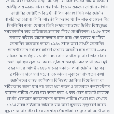
জীবনের বেশিরভাগ সময় কেটেছে নেদারল্যান্ডসের আমস্টারডামে।
জাতীয়তায় ১৯৪১ সাল পর্যন্ত তিনি ছিলেন একজন জার্মান। নাৎসি
জার্মানির সেমিটিক বিদ্বেষী নীতির কারণে তিনি তার জার্মান
নাগরিকত্ব হারান। তিনি আন্তর্জাতিকভাবে খ্যাতি লাভ করেছেন তাঁর
দিনলিপির জন্য, যেখানে তিনি নেদারল্যান্ডসের দ্বিতীয় বিশ্বযুদ্ধের
সময়কালীন তার অভিজ্ঞতাগুলোকে লিখে রেখেছিলেন। ১৯৩৩ সালে
ফ্রাঙ্কের পরিবার আমস্টারডামে চলে যায়। সেই বছরেই নাৎসিরা
জার্মানির ক্ষমতায় আসে। ১৯৪০ সালে তারা নাৎসি জার্মানির
আমস্টারডাম দখলের কারণে সেখানে অন্তরীন হয়ে পড়েন। ১৯৪২
সালের দিকে ইহুদি জনগণ নিধন বাড়তে থাকায় তারা তার বাবার
অটো ফ্রাঙ্কের লুকানো কক্ষে লুকিয়ে অবস্থান করতে থাকেন। দুই
বছর পর, ৪ আগস্ট ১৯৪৪ সালের সকালে তারা জার্মান নিরাপত্তা
রক্ষীদের হাতে ধরা পড়েন। কে তাদের লুকানো বাসগৃহের কথা
জার্মানদের কাছে বখশিসের বিনিময়ে জানিয়ে দিয়েছিলো তা
সঠিকভাবে জানা যায় না। তারা ধরা পড়েন ও তাদেরকে কনসেন্ট্রেশন
ক্যাম্পে পাঠিয়ে দেওয়া হয়। আনা ফ্রাঙ্ক ও তার বোন মার্গোট ফ্রাঙ্ককে
বার্গেন-বেলজান কনসেন্ট্রেশন ক্যাম্পে পাঠিয়ে দেওয়া হয়। সেখানে
১৯৪৫ সালে টাইফাসে আক্রান্ত হয়ে তারা দুজনেই মৃত্যুবরণ করেন।
যুদ্ধ শেষে তার পরিবারের একমাত্র বেঁচে থাকা ব্যক্তি বাবা অটো ফ্রাঙ্ক