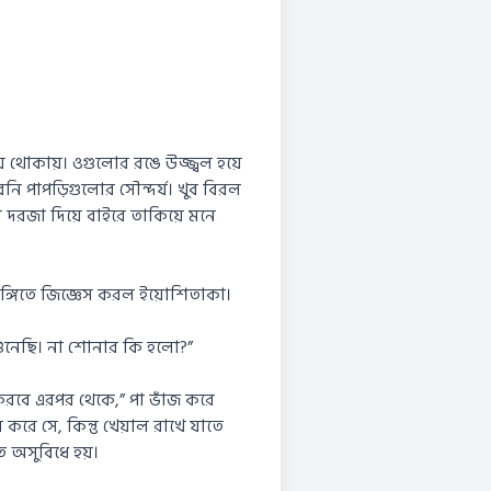
থোকায়। ওগুলোর রঙে উজ্জ্বল হয়ে
ি পাপড়িগুলোর সৌন্দর্য। খুব বিরল
র দরজা দিয়ে বাইরে তাকিয়ে মনে
্গিতে জিজ্ঞেস করল ইয়োশিতাকা।
সব শুনেছি। না শোনার কি হলো?”
করবে এরপর থেকে,” পা ভাঁজ করে
রে সে, কিন্তু খেয়াল রাখে যাতে
ে অসুবিধে হয়।