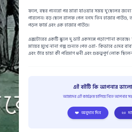
ফলে, বছর পনেরো পর মারা যাওয়ার সময় দু’ছেলের জন্যে য
পারলেন। বড় ছেলে রালফ পেল নগদ তিন হাজার পাউণ্ড
পড়ল ফার্ম এবং এক হাজার পাউণ্ড।
এক্সটারের একটি স্কুলে দু ভাই একসঙ্গে পড়াশোনা করেছে।
মায়ের মুখে নানা গল্প শুনতে পেত ওরা- কিভাবে ওদের বাব
এবং তাঁর চাচা কী পরিমাণ ধনী এবং গুরুত্বপূর্ণ লোক ছ
এই বইটি কি আপনার ভালো
আমাদের এই কার্যক্রম চালিয়ে নিতে আপনার সহয
❤️
অনুদান দিন
📜
দা