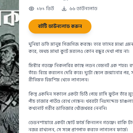
১৮১ ভিউ
৬৬ ডাউনলোড
বইটি ডাউনলোড করুন
দুনিয়া ভর্তি মানুষ গিজগিজ করছে। তবে তাদের মধ্যে 
করে, অথচ মাথা কুটে মরলেও কোন বন্ধুর দেখা পায় না।
মিস্টার গডফ্রে নিকলবির কাছে লণ্ডন তেমনই এক শহর।
তাঁর। বিয়ে করলেন দেরি করে। দুটো ছেলে জন্মানোর পর,
রীতিমত হিমশিম খেতে লাগলেন।
কিন্তু একদিন সকালে একটা চিঠি পেয়ে হাসি ফুটল তাঁর মু
পাঁচ হাজার পাউণ্ড রেখে গেছেন। খবরটা নিঃসন্দেহে চাঞ্চল্
কখনোই গরীব ভাতিজার খোঁজখবর নেননি।
ডেভনশায়ারে একটা ছোট ফার্ম কিনলেন গডফ্রে। বাকি টাকা
নজর রাখলেন, সে সঙ্গে প্রাণপাত করতে লাগলেন ফার্মে।