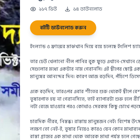
২৬৭ ভিউ
৬৪ ডাউনলোড
বইটি ডাউনলোড করুন
ইংল্যান্ড ও ফ্রান্সের মাঝখান দিয়ে বয়ে চলেছে ইংলিশ চ্য
তার ঢেউ খেলানো নীল পানির বুক ফুড়ে এখানে-সেখানে জ
সেগুলোর মধ্যে একটার নাম গেরানসি। এই দ্বীপের ছোট্ট 
মানুষের আনন্দের দিন। কারণ আজ বড়দিন, পঁচিশে ডিসেম্
একে বড়দিন, তারওপর এবার শীতের শুরু থেকেই দ্বীপে বে
তুষারপাত হয় না গেরানসিতে, তাই ব্যাপারটা শুরু হলে রীত
নটা বেজে যাওয়ার পরও কোথাও সেরকম কিছু চোখে পড়ছে
চারদিক নীরব, নিস্তব্ধ। রাস্তায় মানুষজন নেই। বিশেষ 
লক্ষণ তো নেই-ই, তুষার নিয়েও কারও যেন কোন মাথাব্যথ
রাস্তা গ্রামের এক মাথা থেকে আরেক মাথা পর্যন্ত চলে গেছে