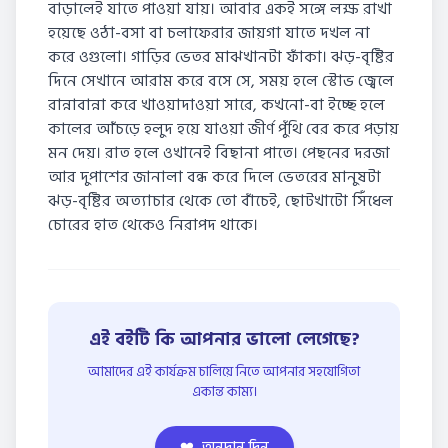
বাড়ালেই যাতে পাওয়া যায়। আবার একই সঙ্গে লক্ষ রাখা
হয়েছে ওঠা-বসা বা চলাফেরার জায়গা যাতে দখল না
করে ওগুলো। গাড়ির ভেতর মাঝখানটা ফাঁকা। ঝড়-বৃষ্টির
দিনে সেখানে আরাম করে বসে সে, সময় হলে স্টোভ জ্বেলে
রান্নাবান্না করে খাওয়াদাওয়া সারে, কখনো-বা ইচ্ছে হলে
কালের আঁচড়ে হলুদ হয়ে যাওয়া জীর্ণ পুঁথি বের করে পড়ায়
মন দেয়। রাত হলে ওখানেই বিছানা পাতে। পেছনের দরজা
আর দুপাশের জানালা বন্ধ করে দিলে ভেতরের মানুষটা
ঝড়-বৃষ্টির অত্যাচার থেকে তো বাঁচেই, ছোটখাটো সিঁধেল
চোরের হাত থেকেও নিরাপদ থাকে।
এই বইটি কি আপনার ভালো লেগেছে?
আমাদের এই কার্যক্রম চালিয়ে নিতে আপনার সহযোগিতা
একান্ত কাম্য।
❤️
অনুদান দিন