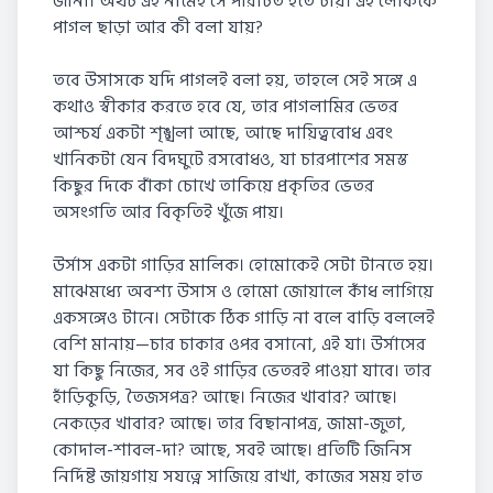
জানা। অথচ এই নামেই সে পরিচিত হতে চায়। এই লোককে
পাগল ছাড়া আর কী বলা যায়?
তবে উসাসকে যদি পাগলই বলা হয়, তাহলে সেই সঙ্গে এ
কথাও স্বীকার করতে হবে যে, তার পাগলামির ভেতর
আশ্চর্য একটা শৃঙ্খলা আছে, আছে দায়িত্ববোধ এবং
খানিকটা যেন বিদঘুটে রসবোধও, যা চারপাশের সমস্ত
কিছুর দিকে বাঁকা চোখে তাকিয়ে প্রকৃতির ভেতর
অসংগতি আর বিকৃতিই খুঁজে পায়।
উর্সাস একটা গাড়ির মালিক। হোমোকেই সেটা টানতে হয়।
মাঝেমধ্যে অবশ্য উসাস ও হোমো জোয়ালে কাঁধ লাগিয়ে
একসঙ্গেও টানে। সেটাকে ঠিক গাড়ি না বলে বাড়ি বললেই
বেশি মানায়—চার চাকার ওপর বসানো, এই যা। উর্সাসের
যা কিছু নিজের, সব ওই গাড়ির ভেতরই পাওয়া যাবে। তার
হাঁড়িকুড়ি, তৈজসপত্র? আছে। নিজের খাবার? আছে।
নেকড়ের খাবার? আছে। তার বিছানাপত্র, জামা-জুতা,
কোদাল-শাবল-দা? আছে, সবই আছে। প্রতিটি জিনিস
নির্দিষ্ট জায়গায় সযত্নে সাজিয়ে রাখা, কাজের সময় হাত