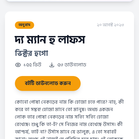
২০ আগস্ট ২০২৩
অনুবাদ
দ্য ম্যান হু লাফস
ভিক্টর হুগো
১৫৫ ভিউ
৫৩ ডাউনলোড
বইটি ডাউনলোড করুন
কোনো পোষা নেকড়ের নাম কি হোমো হতে পারে? নাহ্, কী
করে তা সম্ভব! হোমো মানে তো মানুষ। অথচ একজন
লোক তার পোষা নেকড়ের নাম সত্যি সত্যি হোমো
রেখেছে। শুধু কি তা-ই? সে নিজের নাম রেখেছে উসাস। কী
আশ্চর্য, তাই না? উর্সাস মানে যে ভালুক, এ তো সবারই