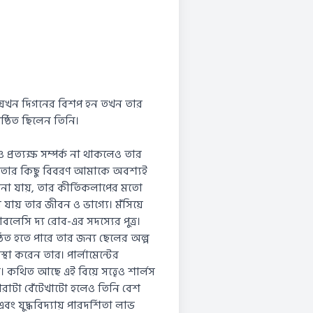
য়েল যখন দিগনের বিশপ হন তখন তার
িষ্ঠিত ছিলেন তিনি।
্রত্যক্ষ সম্পর্ক না থাকলেও তার
ে, তার কিছু বিবরণ আমাকে অবশ্যই
না যায়, তার কীর্তিকলাপের মতো
যায় তার জীবন ও ভাগ্যে। মঁসিয়ে
লেসি দ্য রোব-এর সদস্যের পুত্র।
্ঠিত হতে পারে তার জন্য ছেলের অল্প
্থা করেন তার। পার্লামেন্টের
 কথিত আছে এই বিয়ে সত্ত্বেও শার্লস
েহারাটা বেঁটেখাটো হলেও তিনি বেশ
ং যুদ্ধবিদ্যায় পারদর্শিতা লাভ