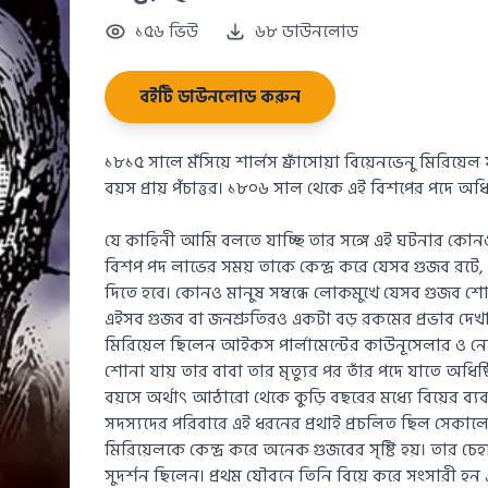
১৫৬ ভিউ
৬৮ ডাউনলোড
বইটি ডাউনলোড করুন
১৮১৫ সালে মঁসিয়ে শার্লস ফ্রাঁসোয়া বিয়েনভেনু মিরি
বয়স প্রায় পঁচাত্তর। ১৮০৬ সাল থেকে এই বিশপের পদে অধ
যে কাহিনী আমি বলতে যাচ্ছি তার সঙ্গে এই ঘটনার কোনও প
বিশপ পদ লাভের সময় তাকে কেন্দ্র করে যেসব গুজব রট
দিতে হবে। কোনও মানুষ সম্বন্ধে লোকমুখে যেসব গুজব শো
এইসব গুজব বা জনশ্রুতিরও একটা বড় রকমের প্রভাব দেখা 
মিরিয়েল ছিলেন আইকস পার্লামেন্টের কাউনূসেলার ও নোব
শোনা যায় তার বাবা তার মৃত্যুর পর তাঁর পদে যাতে অধিষ
বয়সে অর্থাৎ আঠারো থেকে কুড়ি বছরের মধ্যে বিয়ের ব্যবস
সদস্যদের পরিবারে এই ধরনের প্রথাই প্রচলিত ছিল সেকালে।
মিরিয়েলকে কেন্দ্র করে অনেক গুজবের সৃষ্টি হয়। তার চ
সুদর্শন ছিলেন। প্রথম যৌবনে তিনি বিয়ে করে সংসারী হন এব