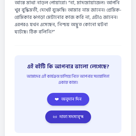
আস্তে মাথা নাড়ল পোয়ারো। “না, মাদমোয়াজেল। আপনি
খুব বুদ্ধিমতী, দেখেই বুঝেছি। আমার নাম জানেন। প্রেমিক-
প্রেমিকার ঝগড়া মেটানোর কাজ করি না, এটাও জানেন।
এরপরও যখন এসেছেন, নিশ্চয় অদ্ভুত কোনো ঘটনা
ঘটেছে। ঠিক বলিনি?”
এই বইটি কি আপনার ভালো লেগেছে?
আমাদের এই কার্যক্রম চালিয়ে নিতে আপনার সহযোগিতা
একান্ত কাম্য।
❤️
অনুদান দিন
📜
দাতা সদস্যবৃন্দ