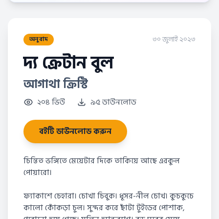
৩০ জুলাই ২০২৩
অনুবাদ
দ্য ক্রেটান বুল
আগাথা ক্রিস্টি
২০৪ ভিউ
৯৫ ডাউনলোড
বইটি ডাউনলোড করুন
চিন্তিত ভঙ্গিতে মেয়েটার দিকে তাকিয়ে আছে এরকুল
পোয়ারো।
ফ্যাকাশে চেহারা। চোখা চিবুক। ধূসর-নীল চোখ। কুচকুচে
কালো কোঁকড়া চুল। সুন্দর করে ছাঁটা টুইডের পোশাক,