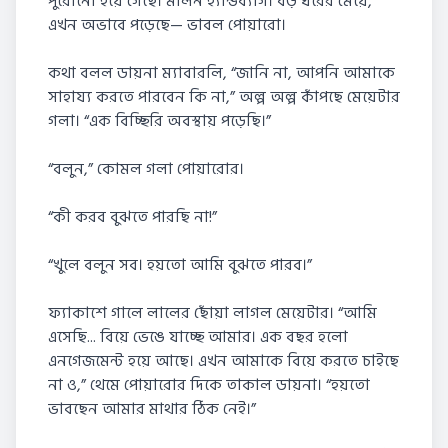
পুরোনো হয়ে গেছে। মলিন হ্যান্ডব্যাগ। বড় ঘরের মেয়ে,
এখন অভাবে পড়েছে— ভাবল পোয়ারো।
কথা বলল ডায়না ম্যাবারলি, “জানি না, আপনি আমাকে
সাহায্য করতে পারবেন কি না,” অল্প অল্প কাঁপছে মেয়েটার
গলা। “এক বিচ্ছিরি অবস্থায় পড়েছি।”
“বলুন,” কোমল গলা পোয়ারোর।
“কী করব বুঝতে পারছি না!”
“খুলে বলুন সব। হয়তো আমি বুঝতে পারব।”
ফ্যাকাশে গালে লালের ছোঁয়া লাগল মেয়েটার। “আমি
এসেছি... বিয়ে ভেঙে যাচ্ছে আমার। এক বছর হলো
এনগেজমেন্ট হয়ে আছে। এখন আমাকে বিয়ে করতে চাইছে
না ও,” থেমে পোয়ারোর দিকে তাকাল ডায়না। “হয়তো
ভাবছেন আমার মাথার ঠিক নেই।”