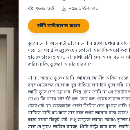
৩৬৯ ভিউ
১৫৯ ডাউনলোড
বইটি ডাউনলোড করুন
ভূতের নেশা অনেকটা ড্রাগের নেশার মতো। প্রথমে মাথায় 
পড়ে। এর পর প্রতি মুহূর্তে যেন কোনো অলৌকিক ভৌতিক ক্র
ছাড়তে চাইলেও ছাড়ে না। মাথা ভারী হয়ে আসে। বদ্ধ ল
করি। নাকি, ভূতেরা আমার চারপাশে!
না না, আমায় ভূতে পায়নি। আসলে ইদানীং অফিস থেকে
বছর দেড়েকের ছেলেকে ঘুম পাড়িয়ে ল্যাপটপ খুলে বসি। মধ্
আমি ভূতে বেশ ভয় পাই। কিন্তু কেন জানি না ওই ভয়টাই 
দেখেও কি ক্ষান্ত হই? কী হল! কেন হল! এইসব ভাবতে ভা
টেরই পাই না। আজকাল একটা জিনিস বেশ বুঝতে পারি। 
মাটিতে নামি বাথরুমে যাব বলে তখন আমার সঙ্গে আরও
ছায়া-কায়া কিছুই নেই। শুধু অনুভব আছে। ‘আরও ভূতের
সঙ্গে সে ভূতও অফিস যাচ্ছে,’ গিন্নি ঠাট্টা করে বলে। আমি