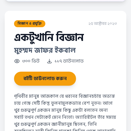
২৫ অক্টোবর ২০২৩
বিজ্ঞান ও প্রযুক্তি
একটুখানি বিজ্ঞান
মুহম্মদ জাফর ইকবাল
৩০০ ভিউ
১১৭ ডাউনলোড
বইটি ডাউনলোড করুন
পৃথিবীর মানুষ আজকাল যে ধরনের বিজ্ঞানচর্চায় অভ্যস্ত
হয়ে গেছে সেটি কিন্তু তুলনামূলকভাবে বেশ নূতন। আগে
খুব গুরুত্বপূর্ণ একজন মানুষ কিছু একটা বলতেন অন্য
সবাই তখন সেটাকেই মেনে নিতো। অ্যারিস্টটল তাঁর সময়ে
খুব গুরুত্বপূর্ণ একজন জ্ঞানীমানুষ ছিলেন, তিনি