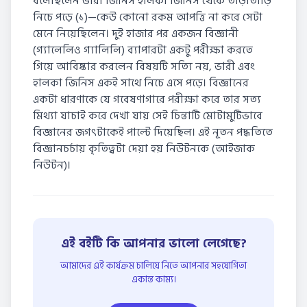
বলেছিলেন ভারী জিনিস হালকা জিনিস থেকে তাড়াতাড়ি
নিচে পড়ে (১)—কেউ কোনো রকম আপত্তি না করে সেটা
মেনে নিয়েছিলেন। দুই হাজার পর একজন বিজ্ঞানী
(গ্যালেলিও গ্যালিলি) ব্যাপারটা একটু পরীক্ষা করতে
গিয়ে আবিষ্কার করলেন বিষয়টি সত্যি নয়, ভারী এবং
হালকা জিনিস একই সাথে নিচে এসে পড়ে। বিজ্ঞানের
একটা ধারণাকে যে গবেষণাগারে পরীক্ষা করে তার সত্য
মিথ্যা যাচাই করে দেখা যায় সেই চিন্তাটি মোটামুটিভাবে
বিজ্ঞানের জগৎটাকেই পাল্টে দিয়েছিল। এই নূতন পদ্ধতিতে
বিজ্ঞানচর্চায় কৃতিত্বটা দেয়া হয় নিউটনকে (আইজাক
নিউটন)।
এই বইটি কি আপনার ভালো লেগেছে?
আমাদের এই কার্যক্রম চালিয়ে নিতে আপনার সহযোগিতা
একান্ত কাম্য।