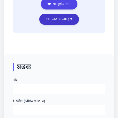
❤️
অনুদান দিন
📜
দাতা সদস্যবৃন্দ
মন্তব্য
নাম
ইমেইল (গোপন থাকবে)