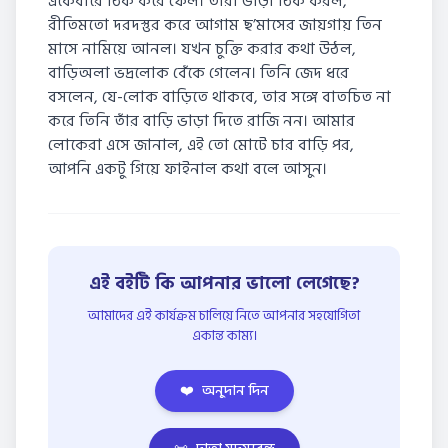
একেবারে ঠিক করে ফেল। তারা ভাড়া ঠিক করল,
রীতিমতো দরদস্তুর করে আগাম ছ’মাসের জায়গায় তিন
মাসে নামিয়ে আনল। যখন চুক্তি করার কথা উঠল,
বাড়িঅলা ভদ্রলোক বেঁকে গেলেন। তিনি জেদ ধরে
বসলেন, যে-লোক বাড়িতে থাকবে, তার সঙ্গে বাতচিত না
করে তিনি তাঁর বাড়ি ভাড়া দিতে রাজি নন। আমার
লোকেরা এসে জানাল, এই তো মোটে চার বাড়ি পর,
আপনি একটু গিয়ে ফাইনাল কথা বলে আসুন।
এই বইটি কি আপনার ভালো লেগেছে?
আমাদের এই কার্যক্রম চালিয়ে নিতে আপনার সহযোগিতা
একান্ত কাম্য।
❤️
অনুদান দিন