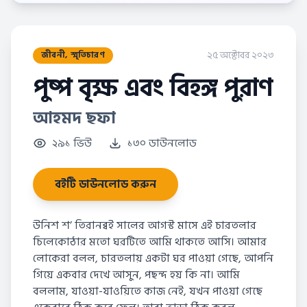
২৫ অক্টোবর ২০২৩
জীবনী, স্মৃতিচারণ
পুষ্প বৃক্ষ এবং বিহঙ্গ পুরাণ
আহমদ ছফা
২৯১ ভিউ
১৩০ ডাউনলোড
বইটি ডাউনলোড করুন
উনিশ শ’ তিরানব্বই সালের আগস্ট মাসে এই চারতলার
চিলেকোঠার মতো ঘরটিতে আমি থাকতে আসি। আমার
লোকেরা বলল, চারতলায় একটা ঘর পাওয়া গেছে, আপনি
গিয়ে একবার দেখে আসুন, পছন্দ হয় কি না। আমি
বললাম, যাওয়া-যাওয়িতে কাজ নেই, যখন পাওয়া গেছে