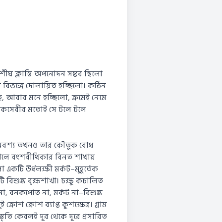
তো শীঘ ক্লান্তি অপনোদন সম্ভব ছিলো
িত্র বিভঙ্গে দোলায়িত হচ্ছিলো। কঠিন
, আবার মনে হচ্ছিলো, ক্রমেই নেমে
মাদকসেবীর মতোই সে টলে টলে
়। অবশ্য তখনও তার কৌতুক বোধ
েখলে বংশবীথিকার বিনত শাখায়
 একটি উর্ধলক্ষী মর্কট–মুহূর্তেক
বিশুষ্ক বৃক্ষশাখা। চক্ষু কচালিত
, বনকপোত না, মর্কট না–বিশুষ্ক
্রোশ ক্রোশ ব্যাপ্ত কুশক্ষেত্র। গ্রাম
স্তৃতি কেবলই দূর থেকে দূরে প্রসারিত