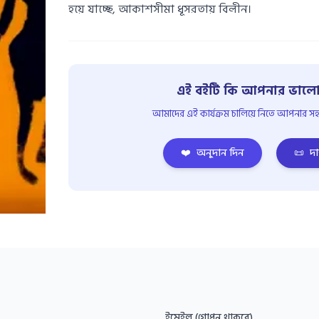
হয়ে যাচ্ছে, আকাশসীমা ধূসরতায় বিলীন।
এই বইটি কি আপনার ভালো
আমাদের এই কার্যক্রম চালিয়ে নিতে আপনার সহয
❤️
অনুদান দিন
📜
দা
ইমেইল (গোপন থাকবে)