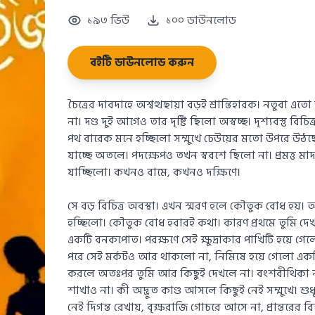
১৯৩ ভিউ
১০০ ডাউনলোড
বইটি ডাউনলোড করুন
চৈত্রের দাবদাহে অশ্বত্থছায়া বড়ই শ্রান্তিহারক। নতুবা এ
না। দণ্ড দুই আগেও তার দৃষ্টি ছিলো অস্বচ্ছ। দৃশ্যবস্তু বিচ
পথ বারেক মনে হচ্ছিলো সম্মুখে ঢেউয়ের মতো উপরে উঠছে
যাচ্ছে অতলে। পদক্ষেপও তখন স্ববশে ছিলো না। প্রমত্ত 
যাচ্ছিলো। কখনও বামে, কখনও দক্ষিণে।
সে বড় বিচিত্র অবস্থা। এখন স্মরণ হলে কৌতুক বোধ হয
হচ্ছিলো। কৌতুক বোধ হবারই কথা। কারণ প্রথমে তুমি দ
একটি বনকপোত। পরক্ষণে সেই ক্ষুদ্রাকার পাখিটি হয়ে গেলো
পরে সেই মর্কটও আর থাকলো না, নিমিষে হয়ে গেলো একটি 
করলে অতঃপর তুমি আর কিছুই দেখলে না। বংশবীথিকা না
শাখাও না। কী অদ্ভুত কাণ্ড আসলে কিছুই নেই সম্মুখে। শুধুই ক
নেই দিগন্ত রেখায়, বৃক্ষরাজি গোচরে আসে না, প্রান্তরের বি