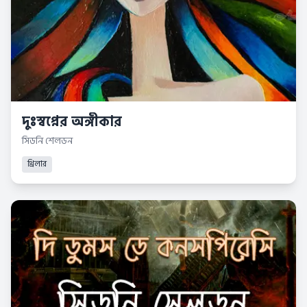
দুঃস্বপ্নের অঙ্গীকার
সিডনি শেলডন
থ্রিলার