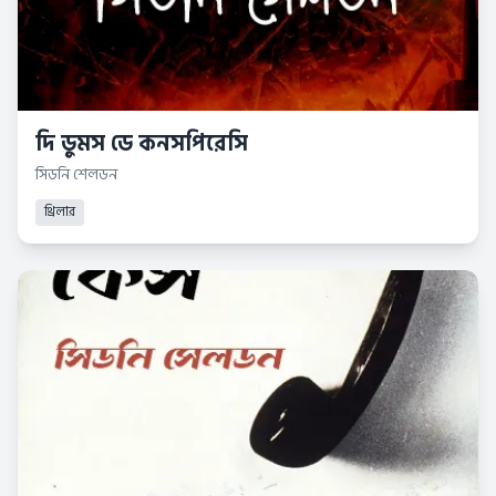
দি ডুমস ডে কনসপিরেসি
সিডনি শেলডন
থ্রিলার