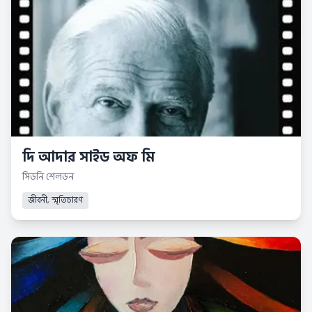
দি আদার সাইড অফ মি
সিডনি শেলডন
জীবনী, স্মৃতিচারণ