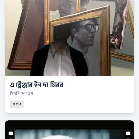
এ স্ট্রেঞ্জার ইন দ্য মিরর
সিডনি শেলডন
থ্রিলার