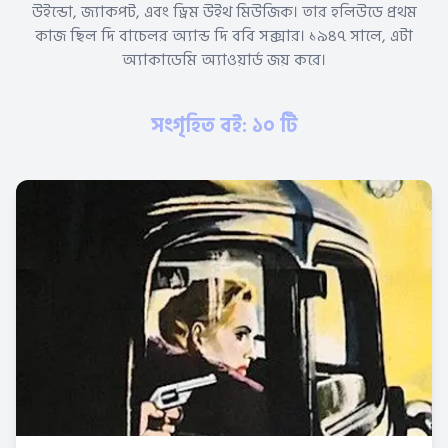
উইন্ডো, জ্যাকপট, এবং ড্রিম উইথ মিউজিক। তার হলিউডে প্রথম
কাজ ছিল দি বাচেলর অ্যান্ড দি ববি সক্সার। ১৯৪৭ সালে, এটা
অ্যাকাডেমি অ্যাওয়ার্ড জয় করে।
সংগৃহিত বই: ১০ টি