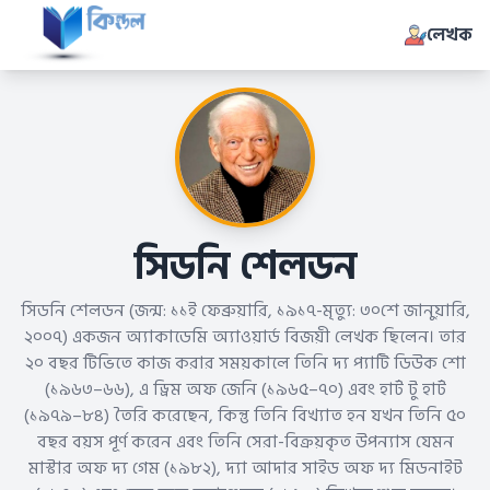
লেখক
সিডনি শেলডন
সিডনি শেলডন (জন্ম: ১১ই ফেব্রুয়ারি, ১৯১৭-মৃত্যু: ৩০শে জানুয়ারি,
২০০৭) একজন অ্যাকাডেমি অ্যাওয়ার্ড বিজয়ী লেখক ছিলেন। তার
২০ বছর টিভিতে কাজ করার সময়কালে তিনি দ্য প্যাটি ডিউক শো
(১৯৬৩–৬৬), এ ড্রিম অফ জেনি (১৯৬৫–৭০) এবং হার্ট টু হার্ট
(১৯৭৯–৮৪) তৈরি করেছেন, কিন্তু তিনি বিখ্যাত হন যখন তিনি ৫০
বছর বয়স পূর্ণ করেন এবং তিনি সেরা-বিক্রয়কৃত উপন্যাস যেমন
মাস্টার অফ দ্য গেম (১৯৮২), দ্যা আদার সাইড অফ দ্য মিডনাইট