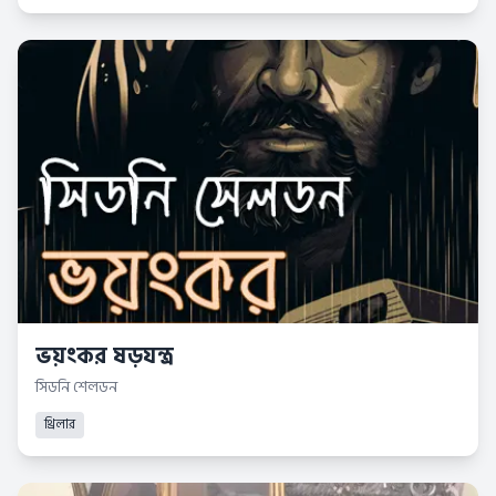
ভয়ংকর ষড়যন্ত্র
সিডনি শেলডন
থ্রিলার