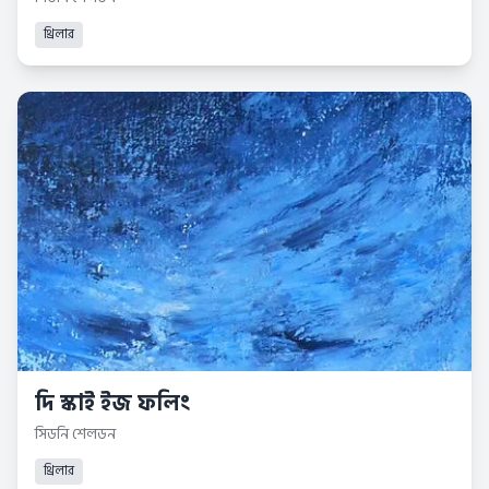
থ্রিলার
দি স্কাই ইজ ফলিং
সিডনি শেলডন
থ্রিলার