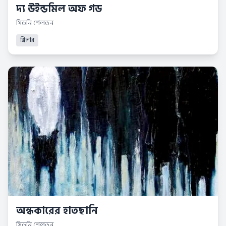
দ্য উইন্ডমিল অফ গড
সিডনি শেলডন
থ্রিলার
অন্ধকারের হাতছানি
সিডনি শেলডন