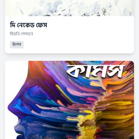
দি নেকেড ফেস
সিডনি শেলডন
থ্রিলার