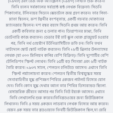
(১৯৭৩) এবং রেজ অফ অ্যাঞ্জেলস (১৯৮০) লিখতে শুরু করেন।
তিনি হলেন সর্বকালের সর্বশ্রেষ্ঠ ষষ্ঠ লেখক বিক্রেতা। সিডনি
শিকাগোর, ইলিনয়ের সিডনে স্কেচটেলে জন্ম গ্রহণ করেন। তার পিতা-
মাতা ছিলেন, রুশ ইহুদীর বংশবৃতান্ত, একটি গহনার দোকানের
ম্যানেজার ছিলেন। দশ বছর বয়সে সিডনি প্রথম আয় করেন। তিনি
একটি কবিতার জন্য ৫ ডলার পান। ডিপ্রেশনের মধ্যে, তিনি
ভেটেনারি কাজ করতেন। ডেভার ইস্ট হাই স্কুল থেকে গ্রাজুয়েট হওয়ার
পর, তিনি নর্থ ওয়েস্টার্ন ইউনিভার্সিটিতে ভর্তি হন। তিনি তখন
নাট্যদলে ছোট ছোট নাটক করতেন। তিনি ১৮টি থ্রিলার উপন্যাসের
লেখক (যা ৩০০ মিলিয়ন কপির বেশি বিক্রিত)। তিনি দুশোটির বেশি
টেলিভিশন স্ক্রিপ্ট লেখেন। তিনি ২৫টি বড় সিনেমা এবং ৬টি নাটক
তৈরি করেন। ১৯৩৭ সালে, শেলডন হলিউডে আসেন। এখানে তিনি
স্ক্রিপ্ট পর্যালোচনা করেন। শেলডন দ্বিতীয় বিশ্বযুদ্ধের সময়
সেনাবাহিনীর যুদ্ধ প্রশিক্ষণ শিবিরে একজন পাইলট হিসেবে যোগ
দেন। তিনি কোন যুদ্ধ দেখার আগে তার শিবির ডিসবেন্ডেড ছিলো.
বেসামরিক জীবনে আসার পর তিনি নিউ ইয়র্কে আসেন। এখানে
তিনি লেখালেখি শুরু করেন।তিনিব্রডওয়ের জন্য মিউজিকাল
লিখতেন। তিনি এ সময় একজন লাভবান লেখক হিসেবে আয় করেন।
যেমন এক সময় তার ব্রডওয়েতে তিনটি মিউজিকাল ছিল,দ্য মেরি