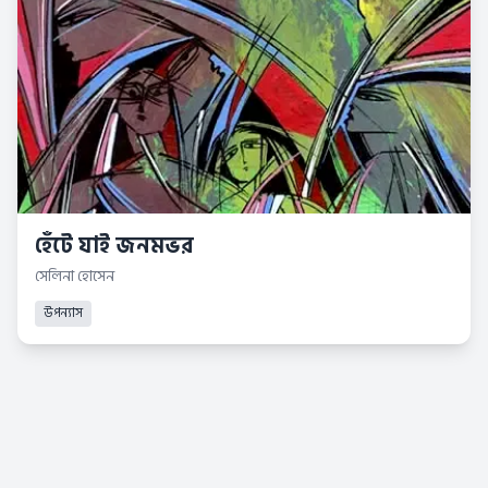
হেঁটে যাই জনমভর
সেলিনা হোসেন
উপন্যাস