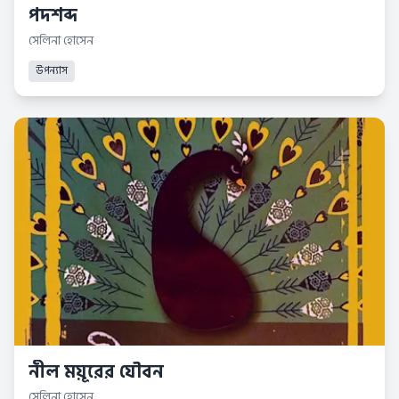
পদশব্দ
সেলিনা হোসেন
উপন্যাস
নীল ময়ূরের যৌবন
সেলিনা হোসেন