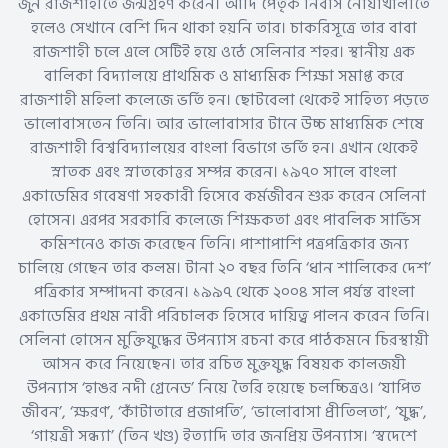
জুন রাজশাহীতে জন্মগ্রহণ করেন। আদি পৈতৃক নিবাস নোয়াখালীতে
হলেও সেখানে বেশি দিন থাকা হয়নি তার। চাকরিসূত্রে তার বাবা
রাজশাহী চলে এলে সেটিই হয়ে ওঠে সেলিনার শহর। স্থানীয় এক
বালিকা বিদ্যালয়ে প্রাথমিক ও মাধ্যমিক শিক্ষা সমাপ্ত করে
রাজশাহী মহিলা কলেজে ভর্তি হন। ছোটবেলা থেকেই সাহিত্য পড়তে
ভালোবাসতেন তিনি। আর ভালোবাসার টানে উচ্চ মাধ্যমিক শেষে
রাজশাহী বিশ্ববিদ্যালয়ের বাংলা বিভাগে ভর্তি হন। এখান থেকেই
স্নাতক এবং স্নাতকোত্তর সম্পন্ন করেন। ১৯৭০ সালে বাংলা
একাডেমির গবেষণা সহকারী হিসেবে কর্মজীবন শুরু করেন সেলিনা
হোসেন। এরপর সরকারি কলেজে শিক্ষকতা এবং পাবলিক সার্ভিস
কমিশনেও কাজ করেছেন তিনি। পাশাপাশি পত্রপত্রিকার জন্য
চালিয়ে গেছেন তার কলম। টানা ২০ বছর তিনি ‘ধান শালিকের দেশ’
পত্রিকার সম্পাদনা করেন। ১৯৯৭ থেকে ২০০৪ সাল পর্যন্ত বাংলা
একাডেমির প্রথম নারী পরিচালক হিসেবে দায়িত্ব পালন করেন তিনি।
সেলিনা হোসেন মুক্তিযুদ্ধের উপন্যাস রচনা করে পাঠকমনে চিরস্থায়ী
আসন করে নিয়েছেন। তার রচিত মুক্তযুদ্ধ বিষয়ক কালজয়ী
উপন্যাস ‘হাঙর নদী গ্রেনেড’ নিয়ে তৈরি হয়েছে চলচ্চিত্রও। ‘যাপিত
জীবন’, ‘ক্ষরণ’, ‘কাঁটাতারে প্রজাপতি’, ‘ভালোবাসা প্রীতিলতা’, ‘যুদ্ধ’,
‘গায়ত্রী সন্ধ্যা’ (তিন খণ্ড) ইত্যাদি তার জনপ্রিয় উপন্যাস। ‘স্বদেশে