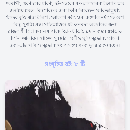
পরবাসী’, ‘একাত্তরের ঢাকা’, ‘ঊনসত্তরের গণ-আন্দোলন’ ইত্যাদি তার
জনপ্রিয় প্রবন্ধ। কিশোরদের জন্য তিনি লিখেছেন ‘কাকতাড়ুয়া’,
‘চাঁদের বুড়ি পান্তা ইলিশ’, ‘আকাশ পরী’, ‘এক রূপোলি নদী’ সহ বেশ
কিছু সুপাঠ্য গ্রন্থ। সাহিত্যাঙ্গনে এই অনবদ্য অবদানের জন্য
রাজশাহী বিশ্ববিদ্যালয় তাকে ডি.লিট ডিগ্রি প্রদান করে। এছাড়াও
তিনি ‘আলাওল সাহিত্য পুরস্কার’, ‘রবীন্দ্রস্মৃতি পুরস্কার’, ‘বাংলা
একাডেমি সাহিত্য পুরস্কার’ সহ অসংখ্য পদক পুরস্কার পেয়েছেন।
সংগৃহিত বই: ৮ টি