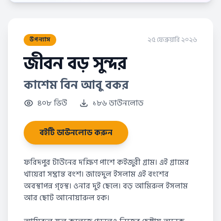
২৫ ফেব্রুয়ারি ২০২৬
উপন্যাস
জীবন বড় সুন্দর
কাশেম বিন আবু বকর
৪০৮ ভিউ
১৮৬ ডাউনলোড
বইটি ডাউনলোড করুন
ফরিদপুর টাউনের দক্ষিণ পাশে কইজুরী গ্রাম। এই গ্রামের
খায়েরা সম্ভ্রান্ত বংশ। জাহেদুল ইসলাম এই বংশের
অবস্থাপন্ন গৃহস্থ। ওনার দুই ছেলে। বড় আমিরুল ইসলাম
আর ছোট আনোয়ারুল হক।