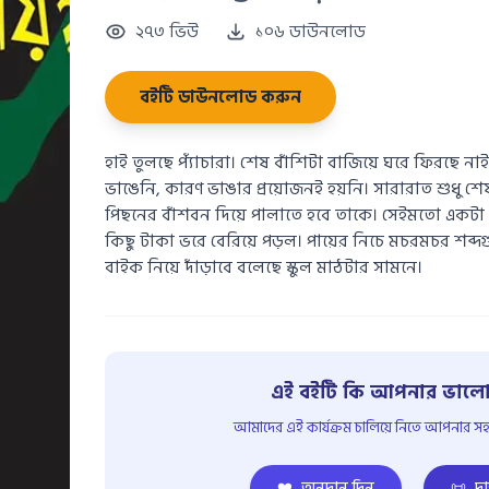
২৭৩ ভিউ
১০৬ ডাউনলোড
বইটি ডাউনলোড করুন
হাই তুলছে প্যাঁচারা। শেষ বাঁশিটা বাজিয়ে ঘরে ফিরছে নাই
ভাঙেনি, কারণ ভাঙার প্রয়োজনই হয়নি। সারারাত শুধু শে
পিছনের বাঁশবন দিয়ে পালাতে হবে তাকে। সেইমতো একটা 
কিছু টাকা ভরে বেরিয়ে পড়ল। পায়ের নিচে মচরমচর শব
বাইক নিয়ে দাঁড়াবে বলেছে স্কুল মাঠটার সামনে।
এই বইটি কি আপনার ভালো
আমাদের এই কার্যক্রম চালিয়ে নিতে আপনার সহয
❤️
অনুদান দিন
📜
দা