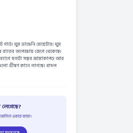
ট গার্ড। ঘুম ভাঙেনি মেয়েটার। ঘুম
ষ রাতের অপেক্ষায় জেগে থেকেছে।
ব্যাগে যতটা সম্ভব জামাকাপড় আর
্দগুলো ভীষণ কানে লাগছে। বাদল
 লেগেছে?
োগিতা একান্ত কাম্য।
তা সদস্যবৃন্দ