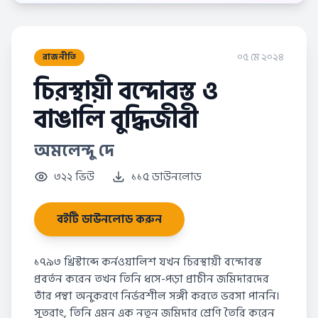
০৫ মে ২০২৪
রাজনীতি
চিরস্থায়ী বন্দোবস্ত ও
বাঙালি বুদ্ধিজীবী
অমলেন্দু দে
৩২২ ভিউ
১১৫ ডাউনলোড
বইটি ডাউনলোড করুন
১৭৯৩ খ্রিস্টাব্দে কর্নওয়ালিশ যখন চিরস্থায়ী বন্দোবস্ত
প্রবর্তন করেন তখন তিনি ধসে-পড়া প্রাচীন জমিদারদের
তাঁর পন্থা অনুকরণে নির্ভরশীল সঙ্গী করতে ভরসা পাননি।
সুতরাং, তিনি এমন এক নতুন জমিদার শ্রেণি তৈরি করেন