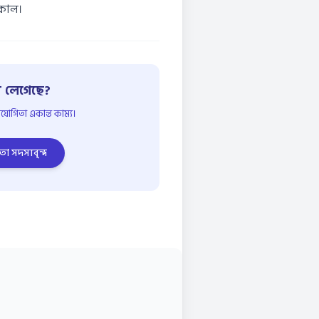
াকাল।
 লেগেছে?
োগিতা একান্ত কাম্য।
তা সদস্যবৃন্দ