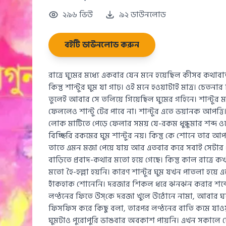
২৯৬ ভিউ
৯২ ডাউনলোড
বইটি ডাউনলোড করুন
রাত্রে ঘুমের মধ্যে একবার যেন মনে হয়েছিল কীসব কথাবার
কিন্তু শান্টুর ঘুম যা গাঢ়। ওই মনে হওয়াটাই মাত্র। চেত
তুলেই আবার সে তলিয়ে গিয়েছিল ঘুমের গহিনে। শান্টুর
ফেললেও শান্টু টের পাবে না। শান্টুর এতে ভয়ানক আপত্
লোক মাটিতে পেড়ে ফেলার সময় যে-রকম ধুন্ধুমার শব্দ ও
বিচ্ছিরি রকমের ঘুম শান্টুর নয়। কিন্তু কে শোনে তার আ
তাতে এমন মজা পেয়ে যায় আর এতবার করে সবাই সেটার প
বাড়িতে প্রবাদ-কথার মতো হয়ে গেছে। কিন্তু কাল রাত্
মতো হৈ-হল্লা হয়নি। কারণ শান্টুর ঘুম যখন পাতলা হয়ে
হাঁকহাক শোনেনি। দরজার শিকল ধরে ঝনঝন করার শব্দের
লণ্ঠনের ফিতে উস্‌কে দরজা খুলে উঠোনে নামা, আবার ঘ
ফিসফিস করে কিছু বলা, তারপর লণ্ঠনের বাতি কমে যাওয়
ঘুমটাও পুরোপুরি ভাঙবার অবকাশ পায়নি। এখন সকালে 