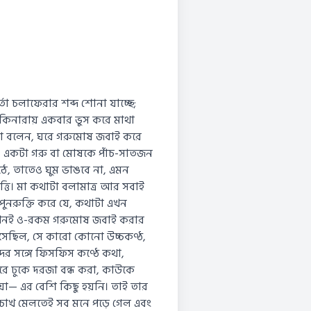
্তা চলাফেরার শব্দ শোনা যাচ্ছে;
নার কিনারায় একবার ভুস করে মাথা
 মা বলেন, ঘরে গরুমোষ জবাই করে
তি। একটা গরু বা মোষকে পাঁচ-সাতজন
ঠে, তাতেও ঘুম ভাঙবে না, এমন
পত্তি। মা কথাটা বলামাত্র আর সবাই
ুনরুক্তি করে যে, কথাটা এখন
রে কখনই ও-রকম গরুমোষ জবাই করার
 এসেছিল, সে কারো কোনো উচ্চকণ্ঠ,
 সঙ্গে ফিসফিস কণ্ঠে কথা,
রে ঢুকে দরজা বন্ধ করা, কাউকে
া— এর বেশি কিছু হয়নি। তাই তার
চোখ মেলতেই সব মনে পড়ে গেল এবং