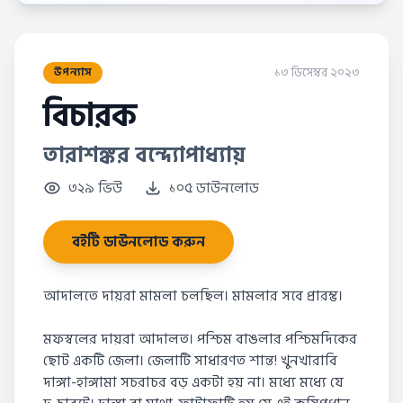
১৩ ডিসেম্বর ২০২৩
উপন্যাস
বিচারক
তারাশঙ্কর বন্দ্যোপাধ্যায়
৩২৯ ভিউ
১০৫ ডাউনলোড
বইটি ডাউনলোড করুন
আদালতে দায়রা মামলা চলছিল। মামলার সবে প্রারম্ভ।
মফস্বলের দায়রা আদালত। পশ্চিম বাঙলার পশ্চিমদিকের
ছোট একটি জেলা। জেলাটি সাধারণত শান্ত! খুনখারাবি
দাঙ্গা-হাঙ্গামা সচরাচর বড় একটা হয় না। মধ্যে মধ্যে যে