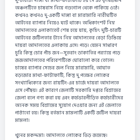
দু-চারটে। দাঙ্গা বা মাথা-ফাটাফাটি হয় সে এই কৃষিপ্রধান
অঞ্চলটিতে চাষবাস নিয়ে গণ্ডগোল থেকে পাকিয়ে ওঠে।
কখনও কখনও দু-একটি দাঙ্গা বা মারামারি নারীঘটিত
আইনের ব্যাপার নিয়েও ঘটে থাকে। অধিকাংশই নিম্ন
আদালতের এলাকাতেই শেষ হয়ে যায়, কৃচিৎ দুটি-চারটি
আইনের জটিলতার টানে নিম্ন আদালতের বেড়া ডিঙিয়ে
দায়রা আদালতের এলাকায় এসে। পড়ে। যেমন সাধারণ
চুরি কিন্তু চোর পাঁচ জন—সুতরাং ডাকাতির পর‍্যায়ে পড়ে
জজআদালতের পরিবেশটিকে ঘোরালো করে তোলে।
চাষের ব্যাপার সেচের জল নিয়ে মারামারি, আঘাত
বড়জোর মাথা-ফাটাফাটি, কিন্তু দু পক্ষের লোকের
সংখ্যাধিক্যের জন্য রায়টিং-এর চার্জে দায়রা আদালতে
এসে পৌঁছয়। এই কারণে জেলাটি সরকারি দপ্তরে বিশ্রামের
জেলা বলে গণ্য করা হয় এবং কর্মভারপীড়িত কর্মচারীদের
অনেক সময় বিশ্রামের সুযোগ দেওয়ার জন্য এই জেলাতে
পাঠানো হয়। কিন্তু বর্তমান মামলাটি একটি জটিল দায়রা
মামলা।
খুনের মকদ্দমা। আদালতে লোকের ভিড় জমেছে।