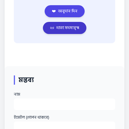
❤️
অনুদান দিন
📜
দাতা সদস্যবৃন্দ
মন্তব্য
নাম
ইমেইল (গোপন থাকবে)