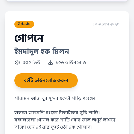
১০ নভেম্বর ২০২৩
উপন্যাস
গোপনে
ইমদাদুল হক মিলন
৩৫০ ভিউ
১০৬ ডাউনলোড
বইটি ডাউনলোড করুন
শারমিন আজ খুব সুন্দর একটা শাড়ি পরেছে।
হালকা আকাশি রংয়ের টাঙ্গাইলের সুতি শাড়ি।
সকালবেলা গোসল করে শাড়ি পরার ফলে অপূর্ব লাগছে
তাকে। যেন এই মাত্র ফুটে ওঠা এক গোলাপ।