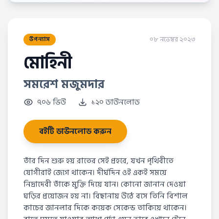
০৮ নভেম্বর ২০২৩
উপন্যাস
মোহিনী
সমরেশ মজুমদার
৭০৬ ভিউ
১২০ ডাউনলোড
বইটি ডাউনলোড করুন
তাঁর দিন শুরু হয় রাতের সেই প্রহরে, যখন পৃথিবীতে
যোগীরাই জেগে থাকেন। দীর্ঘদিন ওই একই সময়ে
নিদ্রাদেবী তাঁকে মুক্তি দিয়ে যান। কোনো জানান দেওয়া
ঘড়ির প্রয়োজন হয় না। বিছানায় উঠে বসে তিনি বিশাল
কাচের জানলার দিকে কয়েক সেকেন্ড তাকিয়ে থাকেন।