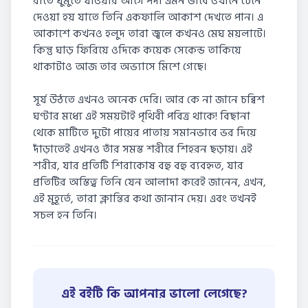
রাতে ঘুমুতে যাওয়ার আগে পর্দা এমন ভাবে ওখানে টেনে
দেওয়া হয় যাতে তিনি একফালি আকাশ দেখতে পান। এ
আকাশে কখনও হলুদ তারা জ্বলে কখনও মেঘ ময়লাটে।
কিন্তু ঘাড় ফিরিয়ে ওদিকে কয়েক সেকেন্ড তাকিয়ে
থাকাটাও আজ তার অভ্যাসে মিশে গেছে।
সূর্য উঠতে এখনও অনেক দেরি। আর কে না জানে চব্বিশ
ঘণ্টার মধ্যে এই সময়টাই পৃথিবী পবিত্র থাকে! বিছানা
থেকে মাটিতে দুটো পায়ের পাতায় সমানভাবে ভর দিয়ে
দাঁড়াতেই এখনও তাঁর সমস্ত শরীরে শিহরন ছড়ায়। এই
শরীর, যার প্রতিটি শিরাকোষ বহু বহু ব্যবহৃত, যার
প্রতিটির অস্তিত্ব তিনি যেন আলাদা করেই জানেন, এখন,
এই মুহূর্তে, তারা ক্লান্তির কথা জানান দেয়। এবং তখনই
সচল হন তিনি।
এই বইটি কি আপনার ভালো লেগেছে?