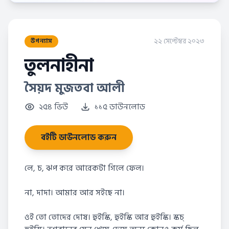
২২ সেপ্টেম্বর ২০২৩
উপন্যাস
তুলনাহীনা
সৈয়দ মুজতবা আলী
২৫৪ ভিউ
১১৫ ডাউনলোড
বইটি ডাউনলোড করুন
লে, চ, ঝপ করে আরেকটা গিলে ফেল।
না, দাদা। আমার আর সইছে না।
ওই তো তোদের দোষ। হুইস্কি, হুইস্কি আর হুইস্কি। স্কচ্