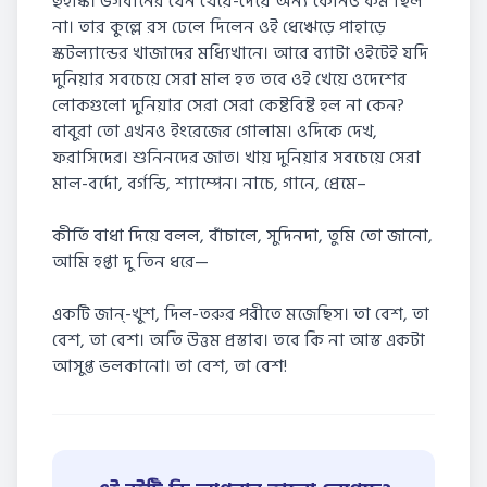
হুইস্কি। ভগবানের যেন খেয়ে-দেয়ে অন্য কোনও কর্ম ছিল
না। তার কুল্লে রস ঢেলে দিলেন ওই ধেঋেড়ে পাহাড়ে
স্কটল্যান্ডের খাজাদের মধ্যিখানে। আরে ব্যাটা ওইটেই যদি
দুনিয়ার সবচেয়ে সেরা মাল হত তবে ওই খেয়ে ওদেশের
লোকগুলো দুনিয়ার সেরা সেরা কেষ্টবিষ্ট হল না কেন?
বাবুরা তো এখনও ইংরেজের গোলাম। ওদিকে দেখ,
ফরাসিদের। শুনিনদের জাত। খায় দুনিয়ার সবচেয়ে সেরা
মাল-বর্দো, বর্গন্ডি, শ্যাম্পেন। নাচে, গানে, প্রেমে–
কীর্তি বাধা দিয়ে বলল, বাঁচালে, সুদিনদা, তুমি তো জানো,
আমি হপ্তা দু তিন ধরে—
একটি জান্-খুশ, দিল-তরুর পরীতে মজেছিস। তা বেশ, তা
বেশ, তা বেশ। অতি উত্তম প্রস্তাব। তবে কি না আস্ত একটা
আসুপ্ত ভলকানো। তা বেশ, তা বেশ!