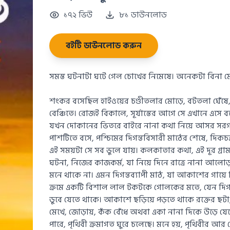
১৭২ ভিউ
৮১ ডাউনলোড
বইটি ডাউনলোড করুন
সমস্ত ঘটনাটা ঘটে গেল চোখের নিমেষে। অনেকটা বিনা ম
শংকর বসেছিল হাইওয়ের চণ্ডীতলার মোড়ে, বটতলা ঘেঁষে
বেঞ্চিতে। রোজই বিকালে, সূর্যাস্তের আগে সে এখানে এসে বসে
যখন দোকানের ভিতরে বাইরে নানা কথা নিয়ে আসর সরগ
পাশটিতে বসে, পশ্চিমের দিগন্তবিসারী মাঠের শেষে, দিকচক্র
এই সময়টা সে সব ভুলে যায়। কলকাতার কথা, এই দূর গ্রাম
ঘটনা, নিজের কাজকর্ম, যা নিয়ে দিনে রাত্রে নানা আলোড
মনে থাকে না। এমন দিগন্তব্যাপী মাঠ, যা আকাশের গায়ে গি
ক্রমে একটি বিশাল লাল টকটকে গোলকের মতে, যেন দিগন্ত
ডুবে যেতে থাকে। আকাশে ছড়িয়ে পড়তে থাকে রক্তের ছট
মেখে, জোড়ায়, কঁক বেঁধে অথবা একা নানা দিকে উড়ে যে
পারে, পৃথিবী ক্রমাগত ঘুরে চলেছে। মনে হয়, পৃথিবীর 