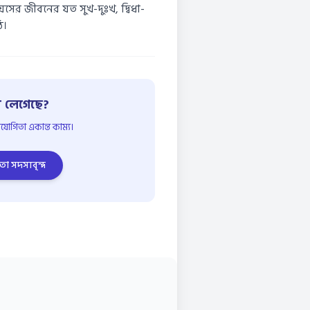
়সের জীবনের যত সুখ-দুঃখ, দ্বিধা-
ে।
 লেগেছে?
োগিতা একান্ত কাম্য।
তা সদস্যবৃন্দ