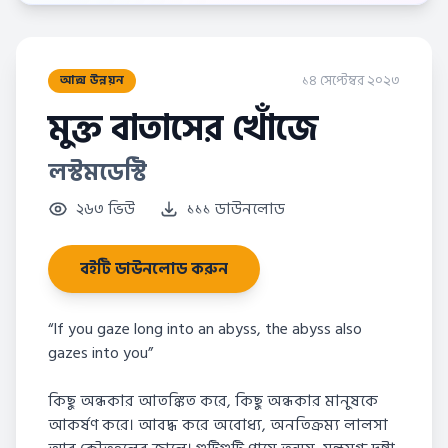
১৪ সেপ্টেম্বর ২০২৩
আত্ম উন্নয়ন
মুক্ত বাতাসের খোঁজে
লস্টমডেস্টি
২৬৩ ভিউ
১১১ ডাউনলোড
বইটি ডাউনলোড করুন
“If you gaze long into an abyss, the abyss also
gazes into you”
কিছু অন্ধকার আতঙ্কিত করে, কিছু অন্ধকার মানুষকে
আকর্ষণ করে। আবদ্ধ করে অবোধ্য, অনতিক্রম্য লালসা