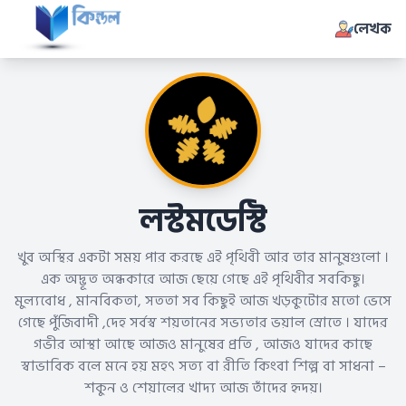
লেখক
লস্টমডেস্টি
খুব অস্থির একটা সময় পার করছে এই পৃথিবী আর তার মানুষগুলো ।
এক অদ্ভূত অন্ধকারে আজ ছেয়ে গেছে এই পৃথিবীর সবকিছু।
মুল্যবোধ , মানবিকতা, সততা সব কিছুই আজ খড়কুটোর মতো ভেসে
গেছে পুঁজিবাদী ,দেহ সর্বস্ব শয়তানের সভ্যতার ভয়াল স্রোতে । যাদের
গভীর আস্থা আছে আজও মানুষের প্রতি , আজও যাদের কাছে
স্বাভাবিক বলে মনে হয় মহৎ সত্য বা রীতি কিংবা শিল্প বা সাধনা –
শকুন ও শেয়ালের খাদ্য আজ তাঁদের হৃদয়।