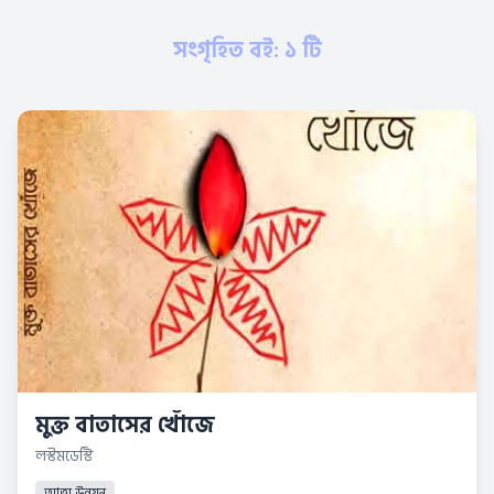
সংগৃহিত বই: ১ টি
মুক্ত বাতাসের খোঁজে
লস্টমডেস্টি
আত্ম উন্নয়ন