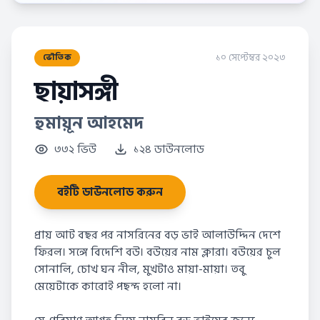
১০ সেপ্টেম্বর ২০২৩
ভৌতিক
ছায়াসঙ্গী
হুমায়ূন আহমেদ
৩৩২ ভিউ
১২৪ ডাউনলোড
বইটি ডাউনলোড করুন
প্রায় আট বছর পর নাসরিনের বড় ভাই আলাউদ্দিন দেশে
ফিরল। সঙ্গে বিদেশি বউ। বউয়ের নাম ক্লারা। বউয়ের চুল
সোনালি, চোখ ঘন নীল, মুখটাও মায়া-মায়া। তবু
মেয়েটাকে কারোই পছন্দ হলো না।