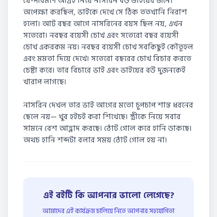
যে-পরিমাণ আগ্রহ নিয়ে নাসরিন বড় ভাইয়ের জন্যে
অপেক্ষা করছিল, ভাইকে দেখে সে ঠিক ততখানি নিরাশ
হলো। আট বছর আগে নাসরিনের বয়স ছিল নয়, এখন
সতেরো। নবছর বয়েসী চোখ এবং সতেরো বছর বয়েসী
চোখ একরকম নয়। নবছর বয়েসী চোখ সবকিছুই কৌতূহল
এবং মমতা দিয়ে দেখে। সতেরো বছরের চোখ বিচার করতে
চেষ্টা করে। তার বিচারে ভাই এবং ভাইয়ের বউ দুজনকেই
খারাপ লাগছে।
নাসরিন দেখল তার ভাই আগের মতো চুপচাপ শান্ত ধরনের
ছেলে নয়— খুব হইচই করা শিখেছে। স্ত্রীকে নিয়ে সবার
সামনে বেশ আহ্লাদ করছে। ঠোট গোল করে হানি ডাকছে।
অথচ হানি শব্দটা বলার সময় ঠোট গোল হয় না।
এই বইটি কি আপনার ভালো লেগেছে?
আমাদের এই কার্যক্রম চালিয়ে নিতে আপনার সহযোগিতা