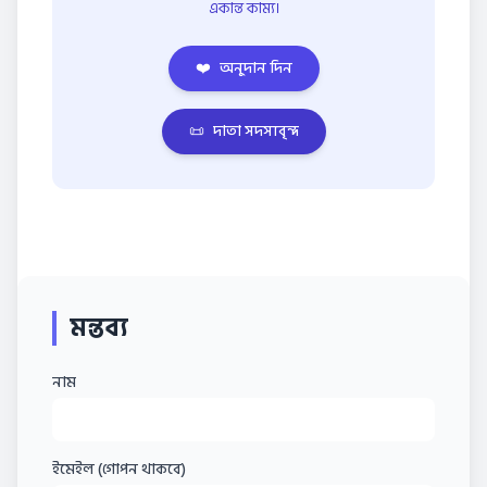
একান্ত কাম্য।
❤️
অনুদান দিন
📜
দাতা সদস্যবৃন্দ
মন্তব্য
নাম
ইমেইল (গোপন থাকবে)