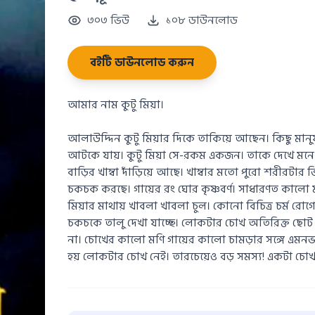
৩০৩ ভিউ
১০৮ ডাউনলোড
বইটি ডাউনলোড করুন
আমার নাম কুটু মিয়া।
আলাউদ্দিন কুটু মিয়ার দিকে তাকিয়ে আছেন। কিছু মানু
আটকে যায়। কুটু মিয়া সে-রকম একজন। তাকে দেখে মনে
বাড়ির খাম্বা দাঁড়িয়ে আছে। খাম্বার মতো পুরো শরীরট
চকচক করছে। গায়ের রং ঘোর কৃষ্ণবর্ণ। সাধারণত কালো মান
মিয়ার মাথায় খাবলা খাবলা চুল। কোনো বিচিত্র চর্ম রোগ
চকচকে তালু দেখা যাচ্ছে। লোকটার চোখ অতিরিক্ত ছোট 
না। চোখের কালো মণি গায়ের কালো চামড়ার সঙ্গে এমনভ
হয় লোকটার চোখ নেই। তারচেয়েও বড় সমস্য! একটা চোখ প্