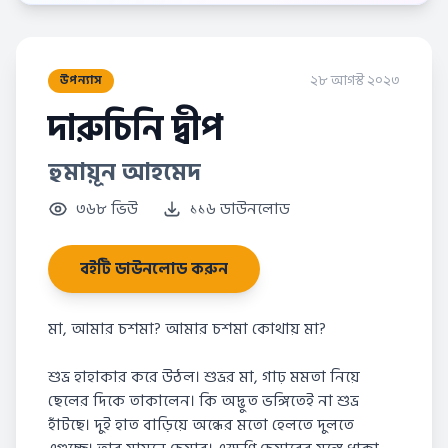
২৮ আগস্ট ২০২৩
উপন্যাস
দারুচিনি দ্বীপ
হুমায়ূন আহমেদ
৩৬৮ ভিউ
১১৬ ডাউনলোড
বইটি ডাউনলোড করুন
মা, আমার চশমা? আমার চশমা কোথায় মা?
শুভ্ৰ হাহাকার করে উঠল। শুভ্রর মা, গাঢ় মমতা নিয়ে
ছেলের দিকে তাকালেন। কি অদ্ভুত ভঙ্গিতেই না শুভ্ৰ
হাঁটছে। দুই হাত বাড়িয়ে অন্ধের মতো হেলতে দুলতে