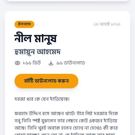
২৮ আগস্ট ২০২৩
উপন্যাস
নীল মানুষ
হুমায়ূন আহমেদ
১৬৬ ভিউ
৯৬ ডাউনলোড
বইটি ডাউনলোড করুন
দরজা ধরে কে যেন দাঁড়িয়েছে।
ফরহাদ উদ্দিন বসে আছেন খাটে। তাঁর পিঠ দরজার দিকে
তবু তিনি স্পষ্ট বুঝলেন তার পেছনে কেউ একজন দাঁড়িয়ে
আছে। তিনি খুবই অবাক হলেন চোখে না দেখেও কী করে