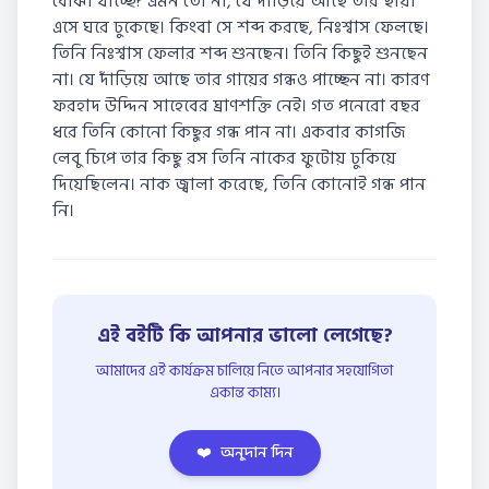
বোঝা যাচ্ছে? এমন তো না, যে দাঁড়িয়ে আছে তার ছায়া
এসে ঘরে ঢুকেছে। কিংবা সে শব্দ করছে, নিঃশ্বাস ফেলছে।
তিনি নিঃশ্বাস ফেলার শব্দ শুনছেন। তিনি কিছুই শুনছেন
না। যে দাঁড়িয়ে আছে তার গায়ের গন্ধও পাচ্ছেন না। কারণ
ফরহাদ উদ্দিন সাহেবের ঘ্রাণশক্তি নেই। গত পনেরো বছর
ধরে তিনি কোনো কিছুর গন্ধ পান না। একবার কাগজি
লেবু চিপে তার কিছু রস তিনি নাকের ফুটোয় ঢুকিয়ে
দিয়েছিলেন। নাক জ্বালা করেছে, তিনি কোনোই গন্ধ পান
নি।
এই বইটি কি আপনার ভালো লেগেছে?
আমাদের এই কার্যক্রম চালিয়ে নিতে আপনার সহযোগিতা
একান্ত কাম্য।
❤️
অনুদান দিন