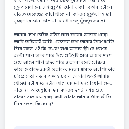
কাঁটা সাতের ঘরে। অত্যন্ত গুরুত্বপূর্ণ একটা সিদ্ধান্ত যে
মুহূর্তে নেয়া হল, সেই মুহূর্তটা জানা থাকা দরকার। টেবিল
ঘড়িতে সেকেণ্ডের কাটা থাকে না। কাজেই মুহূর্তটা আরো
সূক্ষ্মভাবে জানা গেল না। মনটা একটু খুঁতখুঁত করছে।
আমার চোখ টেবিল ঘড়ির লাল কাঁটায় আটকে গেছে।
আমি তাকিয়েই আছি। একসময় রূপা আমার কাঁধে ঝাকি
দিয়ে বলল, এই কি দেখছ? রূপা আমার স্ত্রী। সে ধবধবে
একটা শাদা চাদর গায়ে দিয়ে গুটিসুটি মেরে আমার পাশে
শুয়ে আছে। শাদা চাদর গায়ে জড়ানো বলেই বোধহয়
তাকে দেখাচ্ছে একটা বেড়ালের মতো। এমিতে অবশ্যি তার
চরিত্রে বেড়াল ভাব অত্যন্ত প্রবল। সে সারাক্ষণই আরাম
খোঁজে। নটা সাড়ে নটার আগে কোনোদিনই বিছানা ছেড়ে
নামে না। আজ ছুটির দিন। কাজেই দশটা পর্যন্ত শুয়ে
থাকবে বলে মনে হচ্ছে। রূপা আবার আমার কাঁধে ঝাঁকি
দিয়ে বলল, কি দেখছ?