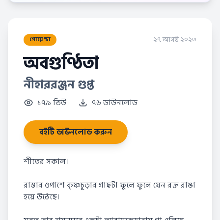
২৭ আগস্ট ২০২৩
গোয়েন্দা
অবগুণ্ঠিতা
নীহাররঞ্জন গুপ্ত
১৭৯ ভিউ
৭৬ ডাউনলোড
বইটি ডাউনলোড করুন
শীতের সকাল।
রাস্তার ওপাশে কৃষ্ণচূড়ার গাছটা ফুলে ফুলে যেন রক্ত রাঙা
হয়ে উঠেছে।