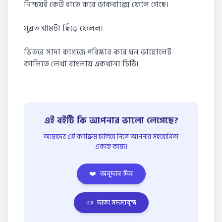
নিশ্চয়ই কেউ হাতে করে ডাকবাক্সে ফেলে গেছে।
সুব্রত খামটা ছিঁড়ে ফেলল।
ভিতরে সাদা কাগজে পরিষ্কার করে ঘন ভায়োলেট
কালিতে লেখা বাংলায় একখানা চিঠি।
এই বইটি কি আপনার ভালো লেগেছে?
আমাদের এই কার্যক্রম চালিয়ে নিতে আপনার সহযোগিতা
একান্ত কাম্য।
❤️
অনুদান দিন
📜
দাতা সদস্যবৃন্দ