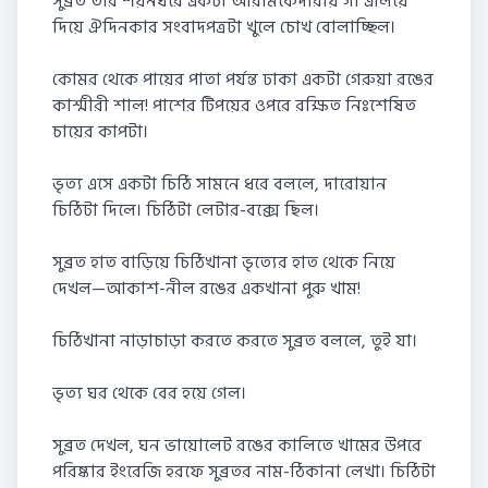
সুব্রত তার শয়নঘরে একটা আরামকেদারায় গা এলিয়ে
দিয়ে ঐদিনকার সংবাদপত্রটা খুলে চোখ বোলাচ্ছিল।
কোমর থেকে পায়ের পাতা পর্যন্ত ঢাকা একটা গেরুয়া রঙের
কাশ্মীরী শাল! পাশের টিপয়ের ওপরে রক্ষিত নিঃশেষিত
চায়ের কাপটা।
ভৃত্য এসে একটা চিঠি সামনে ধরে বললে, দারোয়ান
চিঠিটা দিলে। চিঠিটা লেটার-বক্সে ছিল।
সুব্রত হাত বাড়িয়ে চিঠিখানা ভৃত্যের হাত থেকে নিয়ে
দেখল—আকাশ-নীল রঙের একখানা পুরু খাম!
চিঠিখানা নাড়াচাড়া করতে করতে সুব্রত বললে, তুই যা।
ভৃত্য ঘর থেকে বের হয়ে গেল।
সুব্রত দেখল, ঘন ভায়োলেট রঙের কালিতে খামের উপরে
পরিষ্কার ইংরেজি হরফে সুব্রতর নাম-ঠিকানা লেখা। চিঠিটা