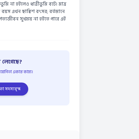
ূমি না হইলেও ধাত্রীভূমি বটে। মাত্র
বয়স এখন ছাব্বিশ বৎসর; বর্তমানে
পত্যজীবন সুখময় না হইতে পারে এই
 লেগেছে?
োগিতা একান্ত কাম্য।
তা সদস্যবৃন্দ