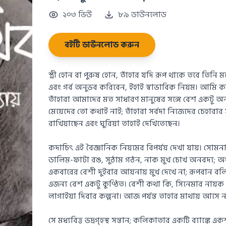
২০৩ ভিউ
৮৯ ডাউনলোড
বইটি ডাউনলোড করুন
স্ত্রী হোন বা পুরুষ হোন, তাঁহার যদি রূপ থাকে তবে তিনি
এবং গর্ব অনুভব করিবেন, ইহাই স্বাভাবিক নিয়ম। আমি 
তাঁহারা আমাদের মত সাধারণ মানুষের সঙ্গে বেশ একটু অন
মেয়েদের তো কথাই নাই; তাঁহারা সর্বদা নিজেদের চেহারার
রাখিয়াছেন এবং ঘুরিয়া তাহাই দেখিতেছেন।
কদাচিৎ এই বৈজ্ঞানিক নিয়মের বিপর্যয় দেখা যায়। সোমন
ডালিম-ফাটা রঙ, সুঠাম গঠন, নাক মুখ চোখ অনবদ্য; অথচ 
একবারের বেশী দুইবার আয়নায় মুখ দেখে না; রূপবান বলি
এজন্য বেশ একটু কুণ্ঠিত। বেশী কথা কি, সিনেমার নায়ক
লাগাইয়া দিবার কল্পনা। আজ পর্যন্ত তাহার মাথায় আসে ন
সে মধ্যবিত্ত ভদ্রগৃহস্থ সন্তান; কলিকাতার একটি ব্যাঙ্কে