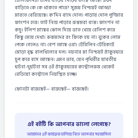
টেলিফোনটা ওদের বাড়ির সিঁড়িব কাছে আছে। এখন
বাড়িতে কে কে থাকতে পারে? সুজয় নিশ্চয়ই আড্ডা
মারতে বেরিয়েছে। ক’দিন বাদে দোল। পাড়ায় দোল পূর্ণিমার
ফাংশন হবে। তাই নিয়ে পাড়ার রুস্তমরা ব্যস্ত। ফাংশন না
কচু। ইলিশ মাছের ঝোল দিয়ে ভাত খেয়ে রেলিশ করে
কিছু মেয়ে দেখা। রুস্তমদের রং ফিকে হয় না। বুকের লোম
পেকে গেলেও না। বেশ আছে ওরা। টেরিলিন-টেরিকটে
মোড়া বৃদ্ধ বালখিল্যের দল। নয়নার মা নিশ্চয়ই ঠাকুরঘরে
চুপ করে বসে আছেন। এমন ভাব, যেন পৃথিবীর যাবতীয়
ঘটনা-দুর্ঘটনা সব ওই ঠাকুরঘরের কন্ট্রোলরুম থেকেই
রেডিয়ো কন্ট্রোলে নিয়ন্ত্রিত হচ্ছে।
ফোনটা বাজছেই— বাজছেই— বাজছেই।
এই বইটি কি আপনার ভালো লেগেছে?
আমাদের এই কার্যক্রম চালিয়ে নিতে আপনার সহযোগিতা