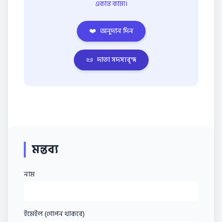
একান্ত কাম্য।
❤️
অনুদান দিন
📜
দাতা সদস্যবৃন্দ
মন্তব্য
নাম
ইমেইল (গোপন থাকবে)