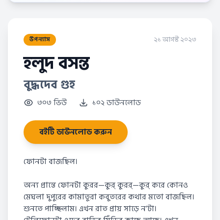
২১ আগস্ট ২০২৩
উপন্যাস
হলুদ বসন্ত
বুদ্ধদেব গুহ
৩০৩ ভিউ
১০২ ডাউনলোড
বইটি ডাউনলোড করুন
ফোনটা বাজছিল।
অন্য প্রান্তে ফোনটা কুরর—কুর্ কুরর্—কুর্ করে কোনও
মেঘলা দুপুরের কামাতুরা কবুতরের কথার মতো বাজছিল।
শুনতে পাচ্ছিলাম। এখন রাত প্রায় সাড়ে ন’টা।