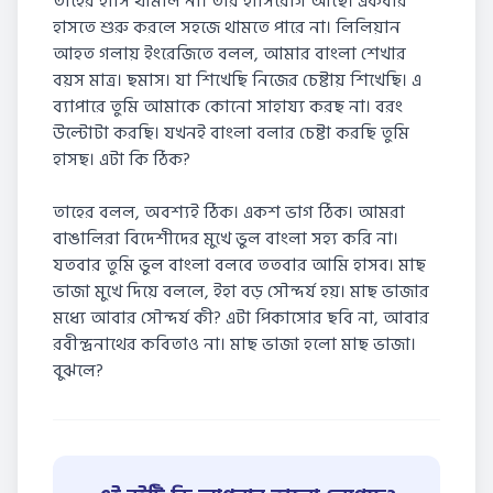
তাহের হাসি থামাল না। তার হাসিরোগ আছে। একবার
হাসতে শুরু করলে সহজে থামতে পারে না। লিলিয়ান
আহত গলায় ইংরেজিতে বলল, আমার বাংলা শেখার
বয়স মাত্র। ছমাস। যা শিখেছি নিজের চেষ্টায় শিখেছি। এ
ব্যাপারে তুমি আমাকে কোনো সাহায্য করছ না। বরং
উল্টোটা করছি। যখনই বাংলা বলার চেষ্টা করছি তুমি
হাসছ। এটা কি ঠিক?
তাহের বলল, অবশ্যই ঠিক। একশ ভাগ ঠিক। আমরা
বাঙালিরা বিদেশীদের মুখে ভুল বাংলা সহ্য করি না।
যতবার তুমি ভুল বাংলা বলবে ততবার আমি হাসব। মাছ
ভাজা মুখে দিয়ে বললে, ইহা বড় সৌন্দর্য হয়। মাছ ভাজার
মধ্যে আবার সৌন্দৰ্য কী? এটা পিকাসোর ছবি না, আবার
রবীন্দ্রনাথের কবিতাও না। মাছ ভাজা হলো মাছ ভাজা।
বুঝলে?