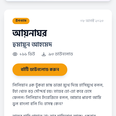
০৮ আগস্ট ২০২৩
উপন্যাস
আয়নাঘর
হুমায়ূন আহমেদ
১৬৬ ভিউ
৯৩ ডাউনলোড
বইটি ডাউনলোড করুন
লিলিয়ান এক টুকরা মাছ ভাজা মুখে দিয়ে হাসিমুখে বলল,
ইহা খেতে বড় সৌন্দর্য হয়। তাহের হো-হো করে হেসে
ফেলল। লিলিয়ান ইংরেজিতে বলল, আমার ধারণা আমি
ভুল বাংলা বলি নি। হাসছ কেন?