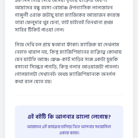
এক’দিন গিয়ে দেখে আসব। তৃতীয় ব্যক্তিটি অবশ্য
আমাদের বন্ধু রহস্য-রোমাঞ্চ ঔপন্যাসিক লালমোহন
গাঙ্গুলী ওরফে জটায়ু যারা ম্যাজিকের আয়োজন করেছে
তারা ফেলুদার খুব চেনা, তাই চাইতেই তিনখানা প্রথম
সারির টিকিট পাওয়া গেল।
গিয়ে দেখি হল প্রায় ছআনা ফাঁকা। ম্যাজিক যা দেখলাম
নেহাত খারাপ নয়, কিন্তু ম্যাজিশিয়ানের ব্যক্তিত্বে কোথায়
যেন ঘাটতি আছে। ফ্রেঞ্চ-কাট দাড়ির সঙ্গে একটা চুমকি
বসানো সিল্কের পাগড়ি, কিন্তু গলার আওয়াজটা পাতলা।
গোলমালটা সেখানেই। অথচ ম্যাজিশিয়ানকে অনর্গল
কথা বলে যেতে হয়।
এই বইটি কি আপনার ভালো লেগেছে?
আমাদের এই কার্যক্রম চালিয়ে নিতে আপনার সহযোগিতা
একান্ত কাম্য।