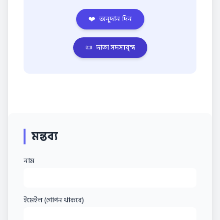
❤️
অনুদান দিন
📜
দাতা সদস্যবৃন্দ
মন্তব্য
নাম
ইমেইল (গোপন থাকবে)