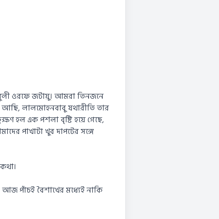
ঙ্গুলী ওরফে জটায়ু। আমরা তিনজনে
ে আছি, লালমোহনবাবু যথারীতি তার
ক্ষণ হল এক পশলা বৃষ্টি হয়ে গেছে,
দের পাখাটা খুব দাপটের সঙ্গে
 কথা।
র আজ পাঁচই বৈশাখের মধ্যেই নাকি