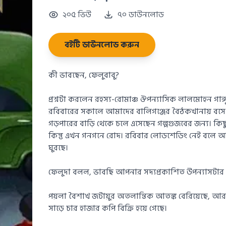
২০৫ ভিউ
৭০ ডাউনলোড
বইটি ডাউনলোড করুন
কী ভাবছেন, ফেলুবাবু?
প্রশ্নটা করলেন রহস্য-রোমাঞ্চ ঔপন্যাসিক লালমোহন গা
রবিবারের সকালে আমাদের বালিগঞ্জের বৈঠকখানায় বস
গড়পারের বাড়ি থেকে চলে এসেছেন গল্পগুজবের জন্য। কিছু
কিন্তু এখন গনগনে রোদ। রবিবার লোডশেডিং নেই বলে আমা
ঘুরছে।
ফেলুদা বলল, ভাবছি আপনার সদ্যপ্রকাশিত উপন্যাসটার
পয়লা বৈশাখ জটায়ুর অতলান্তিক আতঙ্ক বেরিয়েছে, আ
সাড়ে চার হাজার কপি বিক্রি হয়ে গেছে।