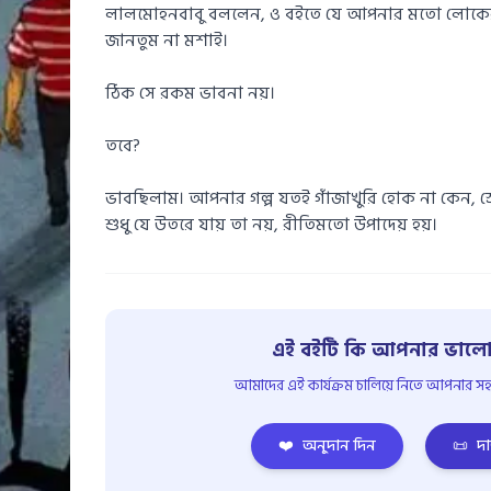
লালমোহনবাবু বললেন, ও বইতে যে আপনার মতো লোকের
জানতুম না মশাই।
ঠিক সে রকম ভাবনা নয়।
তবে?
ভাবছিলাম। আপনার গল্প যতই গাঁজাখুরি হোক না কেন, 
শুধু যে উতরে যায় তা নয়, রীতিমতো উপাদেয় হয়।
এই বইটি কি আপনার ভালো
আমাদের এই কার্যক্রম চালিয়ে নিতে আপনার সহয
❤️
অনুদান দিন
📜
দা