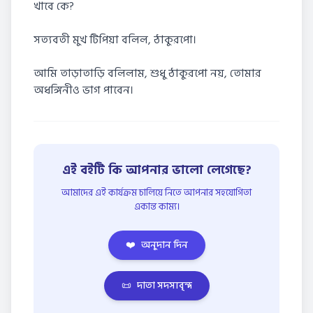
খাবে কে?
সত্যবতী মুখ টিপিয়া বলিল, ঠাকুরপো।
আমি তাড়াতাড়ি বলিলাম, শুধু ঠাকুরপো নয়, তোমার
অধঙ্গিনীও ভাগ পাবেন।
এই বইটি কি আপনার ভালো লেগেছে?
আমাদের এই কার্যক্রম চালিয়ে নিতে আপনার সহযোগিতা
একান্ত কাম্য।
❤️
অনুদান দিন
📜
দাতা সদস্যবৃন্দ