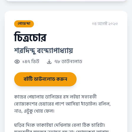
০৪ আগস্ট ২০২৩
গোয়েন্দা
চিত্রচোর
শরদিন্দু বন্দ্যোপাধ্যায়
১৪৭ ভিউ
৭৮ ডাউনলোড
বইটি ডাউনলোড করুন
কাচের পেয়ালায় ডালিমের রস লইয়া সত্যবতী
ব্যোমকেশের চেয়ারের পাশে আসিয়া দাঁড়াইল। বলিল,
নাও, এটুকু খেয়ে ফেল।
ঘড়ির দিকে তাকাইয়া দেখিলাম বেলা ঠিক চারিটা।