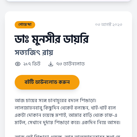
০৩ আগস্ট ২০২৩
গোয়েন্দা
ডাঃ মুনসীর ডায়রি
সত্যজিৎ রায়
২১৭ ভিউ
৭৩ ডাউনলোড
বইটি ডাউনলোড করুন
আজ চায়ের সঙ্গে চানাচুরের বদলে শিঙাড়া।
লালমোহনবাবু কিছুদিন থেকেই বলছেন, খাই-খাই বলে
একটা দোকান হয়েছে মশাই, আমার বাড়ি থেকে হাফ-এ
মাইল, সেখানে দুৰ্দান্ত শিঙাড়া করে। একদিন নিয়ে আসব।