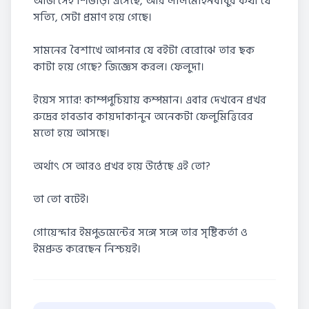
আজ সেই শিঙাড়া এসেছে, আর লালমোহনবাবুর কথা যে
সত্যি, সেটা প্রমাণ হয়ে গেছে।
সামনের বৈশাখে আপনার যে বইটা বেরোঝে তার ছক
কাটা হয়ে গেছে? জিজ্ঞেস করল। ফেলুদা।
ইয়েস স্যার! কাম্পপুচিয়ায় কম্পমান। এবার দেখবেন প্রখর
রুদ্রের হাবভাব কায়দাকানুন অনেকটা ফেলুমিত্তিরের
মতো হয়ে আসছে।
অর্থাৎ সে আরও প্রখর হয়ে উঠেছে এই তো?
তা তো বটেই।
গোয়েন্দার ইমপুভমেন্টের সঙ্গে সঙ্গে তার সৃষ্টিকর্তা ও
ইমপ্রুভ করেছেন নিশ্চয়ই।