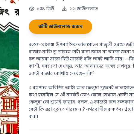
১৫৪ ভিউ
৬৬ ডাউনলোড
বইটি ডাউনলোড করুন
রহস্য-রোমাঞ্চ ঔপন্যাসিক লালমোহন গাঙ্গুলী ওরফে জটা
বাজার নাকি ভূ-ভারতে নেই। যারা জানে না তাদের জন্যে
হল আমরা যাকে নিউ মার্কেট বলি তারই আদি নাম। —দিল্ল
কাশী, সবই তো দেখলুম, আর আপনাদের সঙ্গেই দেখলুম, ক
একটা বাজার কোথাও দেখেছেন কি?
এ ব্যাপারে অবিশ্যি আমি আর ফেলুদা দুজনেই লালমোহন
কথা হয়েছিল যে এই মার্কেট ভেঙে ফেলে সেখানে একটা মাল্ট
ফেলুদা তো শুনেই ফায়ার। বলল, এ কাজটা হলে কলকাতা
সেটা কি এরা বুঝতে পারছে না? নগরবাসীদের কর্তব্য প্রয
করা।