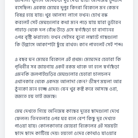
জানালা খুললে অনেকটা দূর দেখা যায়। অনিমেষ চুপচাপ
বসেছিল। এরকম মেঘের দুপুর কিংবা বিকেলে মন কেমন
বিষণ্ণ হয়ে যায়। খুব আলস্য লাগে তখন। চোখ বন্ধ
করলেই সেই মেঘগুলোর কথা মনে পড়ে যায় যারা ভূটারন
পাহাড় থেকে দল বেঁধে উড়ে এসে স্বৰ্গছেঁড়া চা বাগানের
ওপর বৃষ্টি ঝরাতো। তখন সেইসব বুনো লম্বাটে গাছগুলো
কি উল্লাসে আকাশটা ছুঁয়ে রাখত। কান পাতলেই সেই শব্দ।
এ বছর ঘন মেঘের বিকেলে এই প্রথম। মেঘেদের চেহারা কি
পৃথিবীর সব জায়গায় একই রকম থাকে তা হলে স্বৰ্গছেঁড়া
এমনকি জলপাইগুড়ির মেঘগুলোর চেহারা চালচলন
এখানকার থেকে একদম আলাদা কেন? ভীষণ ময়লা আর
ঠুনকো মনে হচ্ছে এদের। যেন খুব কষ্ট করে আসছে ওরা,
জমতে হয় তাই জমছে।
মেঘ দেখতে গিয়ে অনিমেষ কাছের দূরের ছাদগুলো দেখে
ফেলল। তিনতলার ওপর ঘর বলে বেশ কিছু দূর দেখতে
পাওয়া যায়। কোলকাতার মেয়েরা বিকেলের এই সময়টা
ছাদে ছাদে কাটিয়ে দেয়। হয়তো ওদের কোথাও যাওয়ার