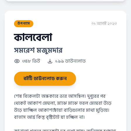
০১ আগস্ট ২০২৩
উপন্যাস
কালবেলা
সমরেশ মজুমদার
৩৪৮ ভিউ
১৯৯ ডাউনলোড
বইটি ডাউনলোড করুন
শেষ বিকেলটা অন্ধকারে ভরে আসছিল। দুপুরের পর
থেকেই আকাশ মেঘলা, মাঝে মাঝে তরল মেঘেরা উড়ে
উড়ে যাচ্ছিল আকাশছোঁয়া বাড়িগুলোর মাথা মুড়িয়ে।
বাতাস আর্দ্র কিন্তু বৃষ্টিটাই যা হচ্ছিল না।