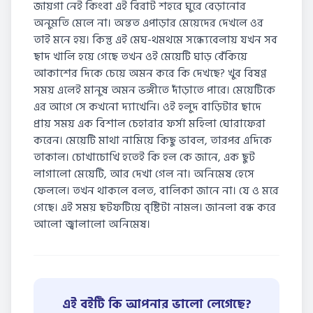
জায়গা নেই কিংবা এই বিরাট শহরে ঘুরে বেড়ানোর
অনুমতি মেলে না। অন্তত এপাড়ার মেয়েদের দেখলে ওর
তাই মনে হয়। কিন্তু এই মেঘ-থমথমে সন্ধ্যেবেলায় যখন সব
ছাদ খালি হয়ে গেছে তখন ওই মেয়েটি ঘাড় বেঁকিয়ে
আকাশের দিকে চেয়ে অমন করে কি দেখছে? খুব বিষণ্ণ
সময় এলেই মানুষ অমন ভঙ্গীতে দাঁড়াতে পারে। মেয়েটিকে
এর আগে সে কখনো দ্যাখেনি। ওই হলুদ বাড়িটার ছাদে
প্রায় সময় এক বিশাল চেহারার ফর্সা মহিলা ঘোরাফেরা
করেন। মেয়েটি মাথা নামিয়ে কিছু ভাবল, তারপর এদিকে
তাকাল। চোখাচোখি হতেই কি হল কে জানে, এক ছুট
লাগালো মেয়েটি, আর দেখা গেল না। অনিমেষ হেসে
ফেললে। তখন থাকলে বলত, বালিকা জানে না। যে ও মরে
গেছে। এই সময় ছটফটিয়ে বৃষ্টিটা নামল। জানলা বন্ধ করে
আলো জ্বালালো অনিমেষ।
এই বইটি কি আপনার ভালো লেগেছে?