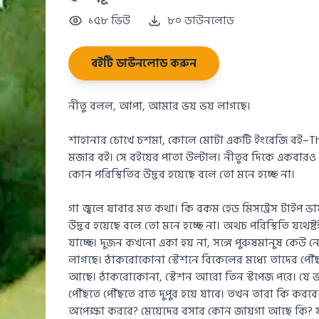
১৫৮ ভিউ
৮০ ডাউনলোড
বইটি ডাউনলোড করুন
নীতু বলল, আপা, আমার ভয় ভয় লাগছে।
শাহানার চোখে চশমা, কোলে মোটা একটি ইংরেজি বই–The
মজার বই। সে বইয়ের পাতা উল্টাল। নীতুর দিকে একবারও
কোন পরিস্থিতির উদ্ভব হয়েছে বলে তো মনে হচ্ছে না।
গা জ্বলে যাবার মত কথা। কি রকম হেড মিসট্রেস টাইপ ভ
উদ্ভব হয়েছে বলে তো মনে হচ্ছে না। অথচ পরিস্থিতি যথেষ
যাচ্ছে। দুজন কখনো একা হয় না, সঙ্গে পুরুষমানুষ কেউ 
লাগছে। ঠাকরোকোনা স্টেশনে বিকেলের মধ্যে তাদের পৌঁছার
আছে। ঠাকরোকোনা, স্টেশন আরো তিন স্টপেজ পরে। যে ভাবে 
পৌঁছতে পৌঁছতে রাত দুপুর হয়ে যাবে। তখন তারা কি করবে
অপেক্ষা করবে? মেয়েদের বসার কোন জায়গা আছে কি? য