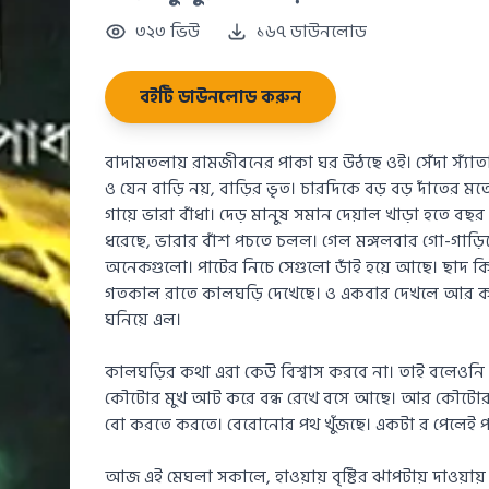
৩২৩ ভিউ
১৬৭ ডাউনলোড
বইটি ডাউনলোড করুন
বাদামতলায় রামজীবনের পাকা ঘর উঠছে ওই। সেঁদা স্যাঁ
ও যেন বাড়ি নয়, বাড়ির ভৃত। চারদিকে বড় বড় দাঁতের 
গায়ে ভারা বাঁধা। দেড় মানুষ সমান দেয়াল খাড়া হতে বছ
ধরেছে, ভারার বাঁশ পচতে চলল। গেল মঙ্গলবার গো-গাড়িতে
অনেকগুলো। পাটের নিচে সেগুলো ডাঁই হয়ে আছে। ছাদ কি
গতকাল রাতে কালঘড়ি দেখেছে। ও একবার দেখলে আর কথ
ঘনিয়ে এল।
কালঘড়ির কথা এরা কেউ বিশ্বাস করবে না। তাই বলেওনি ক
কৌটোর মুখ আট করে বন্ধ রেখে বসে আছে। আর কৌটোর মধ
বো করতে করতে। বেরোনোর পথ খুঁজছে। একটা র পেলেই প
আজ এই মেঘলা সকালে, হাওয়ায় বৃষ্টির ঝাপটায় দাওয়া