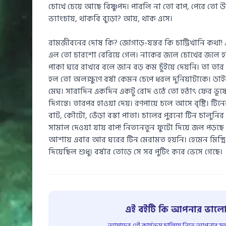
চোখে চেয়ে আছে বিষ্ণুপদ। পারলি না তো বাপ, পেরে ত
ভ্যাংচায়, থাকবি বুড়ো? আয়, থাক এসে।
রামজীবনের দোষ কি? জোগাড়-যন্তর কি চাট্টিখানি কথা!
এল তো চারশো বেরিয়ে গেল। নাকের জলে চোখের জলে হ
পাকা ঘরে রাখবে বলে জান বড় কম চুঁইয়ে দেয়নি। তা তা
হল তো অলক্ষুণে বর্ষা কেমন চেপে ধরল দুনিয়াটাকে। ডা
মেঘ। সারাদিন একদিন একটু রোদ ওঠে তো হঠাৎ ফের ভূ
দিগন্তে। তারপর হাওয়া দেয়। রণপায়ে চলে আসে বৃষ্টি। টি
বাট, কৌটো, ভেঁড়া বস্তা পাতা। চালের পুরনো টিন চালুন
সামাল দেওয়া যায় বাপ! নিত্যনতুন ফুটো দিয়ে জল পড়
আশায় এবার আর ঘরের টিন মেরামত হয়নি। হেমেন মিস্ত্রি 
দিয়েছিল শুধু। বর্ষার তোড়ে সে সব পুটিং কবে ভেসে গেছে।
এই বইটি কি আপনার ভালো
আমাদের এই কার্যক্রম চালিয়ে নিতে আপনার সহয