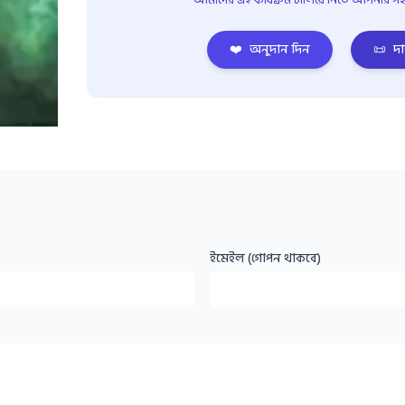
❤️
অনুদান দিন
📜
দা
ইমেইল (গোপন থাকবে)