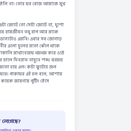
ো উঠলি না। তোর ঘর রোজ আমাকে মুখ
 এটা জোটে তো সেটা জোটে না, দুশো
য়ে রামজীবন তবু বাপ আর মাকে
র ভাগ্যটাও এমনি। এবার সব জোগাড়
ইনীর এলো চুলের মতো ঝেঁপে থাকে
ষোকালি মাখানেমেঘ থমথম করে ওঠে
নের চালে দিনরাত নাচুনে শব্দ। ঘরময়
ির মতো হয়ে এল। কটা ফুটোর জল
ছে ঘরে। পাকাঘর এই হল বলে, আশায়
কয়েক জায়গায় পুটিং ঠেসে
 লেগেছে?
োগিতা একান্ত কাম্য।