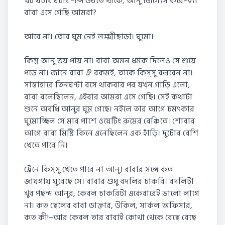
খট ঘটাং ঘটাং শব্দ উঠতে থাকে, আনু জিগ্যেস করে–হ্যাঁ
বাবা এসে গেছি আমরা?
আরে না। তোর ঘুম নেই লক্ষ্মীছাড়া। ঘুমো।
কিন্তু আনু ভয় পায় না। বাবা অমন ধমক দিলেও সে শুয়ে
পড়ে না। জানে বাবা ঐ রকমই, তাকে কিস্‌সু বলবেন না।
সান্তাহারে তিনঘণ্টা বসে থাকবার পর যখন গাড়ি এলো,
বাবা বলেছিলেন, এইবার আমরা এসে গেছি। সেই কথাটা
শুনে অবধি আনুর ঘুম গেছে। নইলে তার আগে চমৎকার
ঘুমোচ্ছিল সে মার পাশে ওয়েটিং রুমের বেঞ্চিতে। শোবার
আগে বাবা মিষ্টি কিনে এনেছিলেন এক হাঁড়ি। দুটোর বেশি
খেতে পারে নি।
ট্রেনে কিস্‌সু খেতে পারে না আনু। বাবার সঙ্গে কত
জায়গায় ঘুরেছে সে। বাবার শুধু বদলির চাকরি। বদলিটা
খুব পছন্দ আনুর, কেবল চাকরিটা একেবারেই ভালো লাগে
না। কত ছেলের বাবা ডাক্তার, উকিল, সার্কল অফিসার,
কত কী!–আর কেবল তার বাবাই কোথা থেকে বেছে বেছে