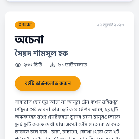
২৭ জুলাই ২০২৩
উপন্যাস
অচেনা
সৈয়দ শামসুল হক
২৩৩ ভিউ
৮১ ডাউনলোড
বইটি ডাউনলোড করুন
সারারাত যেন ঘুম আসে না আনুর। ট্রেন কখন মহিমপুর
পৌঁছুবে সেই ভাবনা তার। হুট করে স্টেশন আসে, ঘুরঘুটি
অন্ধকারের মধ্যে প্ল্যাটফরমে ভূতের মতো মানুষগুলোকে
ছুটোছুটি করতে দেখা যায়। একটা টেমি হাতে কে ডাকতে
ডাকতে চলে যায়– চাচা, চাচাগো, কোথা থেকে যেন খট