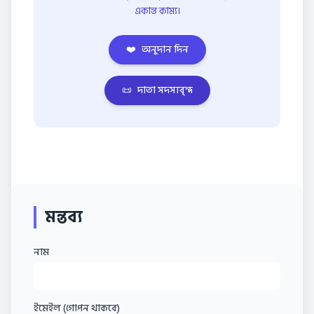
একান্ত কাম্য।
❤️
অনুদান দিন
📜
দাতা সদস্যবৃন্দ
মন্তব্য
নাম
ইমেইল (গোপন থাকবে)