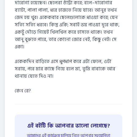
দারোগা হয়েছেন। ছেলেরা ঠাট্টা করে; বলে–দারোগার
ব্যাটা, পালা পালা, ধরে হাজতে নিয়ে যাবে। আনুব তখন
জেদ হয় খুব। একেকবার ছেলেগুলোকে ধাওয়া করে; যেন
সত্যি সত্যি ধরবে। কিন্তু একি; সবাই ভয় পাওয়া দূরে থাক,
একটু দৌড়ে গিয়েই খিলখিল করে হাসতে থাকে। তখন
আনু বুঝতে পারে, তার কোনো জোর নেই, কিছু নেই। সে
একা।
একেকদিন বাড়িতে এসে ধুপধাপ করে এটা ফেলে, ওটা
সরায়, পরে মার কাছে গিয়ে বলে মা, তুমি বাবাকে আর
থানায় যেতে দিও না।
কেন রে?
এই বইটি কি আপনার ভালো লেগেছে?
আমাদের এই কার্যক্রম চালিয়ে নিতে আপনার সহযোগিতা