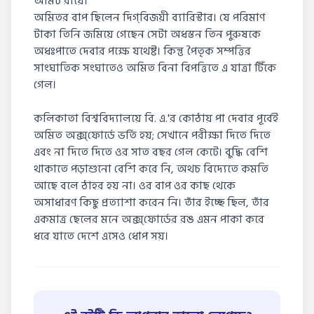
অমিট রায়ে।
অমিতর বাপ ছিলেন দিগ্‌বিজয়ী ব্যারিস্টার। যে পরিমাণ
টাকা তিনি জমিয়ে গেছেন সেটা অধস্তন তিন পুরুষকে
অধঃপাতে দেবার পক্ষে যথেষ্ট। কিন্তু পৈতৃক সম্পত্তির
সাংঘাতিক সংঘাতেও অমিত বিনা বিপত্তিতে এ যাত্রা টিঁকে
গেল।
কলিকাতা বিশ্ববিদ্যালয়ে বি. এ.'র কোঠায় পা দেবার পূর্বেই
অমিত অক্স্‌ফোর্ডে ভর্তি হয়; সেখানে পরীক্ষা দিতে দিতে
এবং না দিতে দিতে ওর সাত বছর গেল কেটে। বুদ্ধি বেশি
থাকাতে পড়াশুনো বেশি করে নি, অথচ বিদ্যেতে কমতি
আছে বলে ঠাহর হয় না। ওর বাপ ওর কাছ থেকে
অসাধারণ কিছু প্রত্যাশা করেন নি। তাঁর ইচ্ছে ছিল, তাঁর
একমাত্র ছেলের মনে অক্স্‌ফোর্ডের রঙ এমন পাকা করে
ধরে যাতে দেশে এসেও ধোপ সয়।