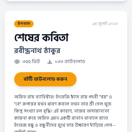
২৪ জুলাই ২০২৩
উপন্যাস
শেষের কবিতা
রবীন্দ্রনাথ ঠাকুর
৩৫৫ ভিউ
১৩৩ ডাউনলোড
বইটি ডাউনলোড করুন
অমিত রায় ব্যারিস্টার। ইংরেজি ছাঁদে রায় পদবী "রয়" ও
"রে" রূপান্তর যখন ধারণ করলে তখন তার শ্রী গেল ঘুচে
কিন্তু সংখ্যা হল বৃদ্ধি। এই কারণে, নামের অসামান্যতা
কামনা করে অমিত এমন একটি বানান বানালে যাতে
ইংরেজ বন্ধু ও বন্ধুনীদের মুখে তার উচ্চারণ দাঁড়িয়ে গেল--