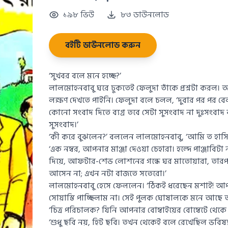
১৯৮ ভিউ
৮৩ ডাউনলোড
বইটি ডাউনলোড করুন
‘সুখবর বলে মনে হচ্ছে?’
লালমোহনবাবু ঘরে ঢুকতেই ফেলুদা তাঁকে প্রশ্নটা করল
লক্ষণ দেখতে পাইনি। ফেলুদা বলে চলল, ‘দুবার পর পর ব
কোনো সংবাদ দিতে ব্যগ্র তবে সেটা সুসংবাদ না দুঃসংবাদ ব
সুসংবাদ।’
‘কী করে বুঝলেন?’ বললেন লালমোহনবাবু, ‘আমি ত হাসি
‘এক নম্বর, আপনার মাঞ্জা দেওয়া চেহারা। হল্দে পাঞ্জাবিটা 
দিয়ে, আফটার-শেভ লোশনের গন্ধে ঘর মাতোয়ারা, ত
আসেন না; এখন নটা বাজতে সতেরো।’
লালমোহনবাবু হেসে ফেললেন। ‘ঠিকই ধরেছেন মশাই! আপ
সোয়াস্তি পাচ্ছিলাম না। সেই পুলক ঘোষালকে মনে আছে ত
‘চিত্র পরিচালক? যিনি আপনার বোম্বাইয়ের বোম্বেটে থেকে
‘শুধু ছবি নয়, হিট ছবি। তখন থেকেই বলে রেখেছিল ভবি