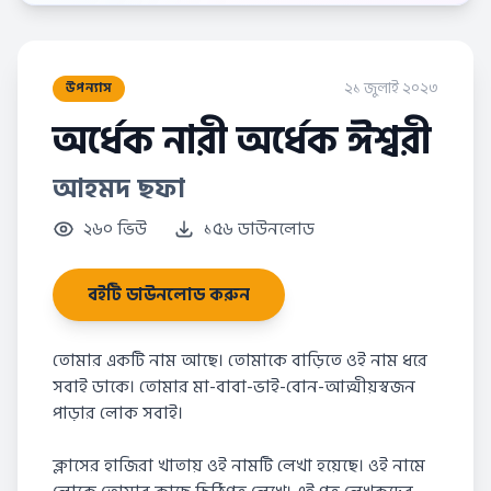
২১ জুলাই ২০২৩
উপন্যাস
অর্ধেক নারী অর্ধেক ঈশ্বরী
আহমদ ছফা
২৬০ ভিউ
১৫৬ ডাউনলোড
বইটি ডাউনলোড করুন
তোমার একটি নাম আছে। তোমাকে বাড়িতে ওই নাম ধরে
সবাই ডাকে। তোমার মা-বাবা-ভাই-বোন-আত্মীয়স্বজন
পাড়ার লোক সবাই।
ক্লাসের হাজিরা খাতায় ওই নামটি লেখা হয়েছে। ওই নামে