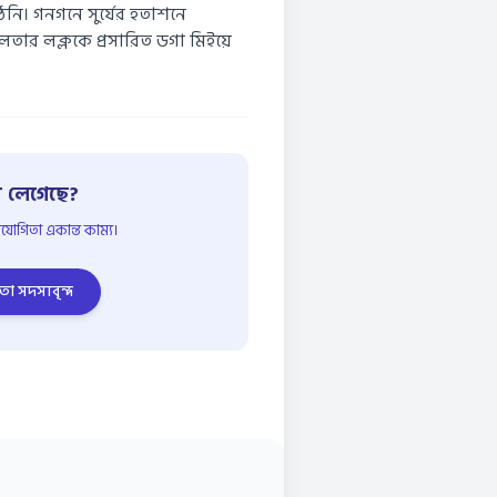
নি। গনগনে সুর্যের হতাশনে
লতার লক্লকে প্রসারিত ডগা মিইয়ে
 লেগেছে?
োগিতা একান্ত কাম্য।
তা সদস্যবৃন্দ