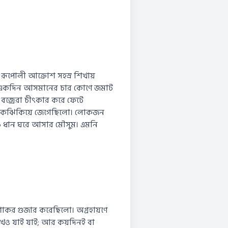
 রূপোলী আক্রোশ সহস্র শিখায়
ষি একদিন আসমানের চার কোণে জমাট
বজ্রেরা চীৎকার করে ফেটে
ি ঝিকঝিকিয়ে জেগেছিলো। লোকজন
ঙ ধান ঘরে আসার মৌসুম। এমনি
কর গুজার করেছিলো। অগ্রহায়ণে
বৈশাখও যাই যাই; আর কয়দিনই বা