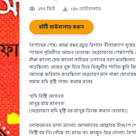
২৭৭ ভিউ
১৪১ ডাউনলোড
বইটি ডাউনলোড করুন
বৈশাখের শেষ। আধা বছর জুড়ে বিশাল নীলাকাশে সূর্যের
শ্যামল পৃথিবীতে আগুন ঢেলেছে। অগ্রহায়ণের শেষাশে
বাঁধা কালো মেঘ কালো গাইয়ের ওলানের বরণ ধরেছিলো। 
পড়েছিলো। মেঘের বুক চিরে চিরে বিজুলীর শাণিত ছুর
আতঙ্কে ফরিয়াদ করেছিলো অগ্রহায়ণ মাস পাকা সোনার
সময়ে যদি বৃষ্টি নামে। কথায় বলেঃ
‘যদি বিষ্টি আগনত
মানুষ যায় মাগনত’
(অগ্রহায়ণে যদি বৃষ্টি হয় মানুষ ভিক্ষে করতে বেরোয়।)
লোকজনের ভাগ্য ভালো। আসমানের আল্লাহর উদ্দেশে শো
বিষ্টি হয় নি। পৌষে না। মাঘে না। ফাঙ্গুন-চৈত্র গেলো। 